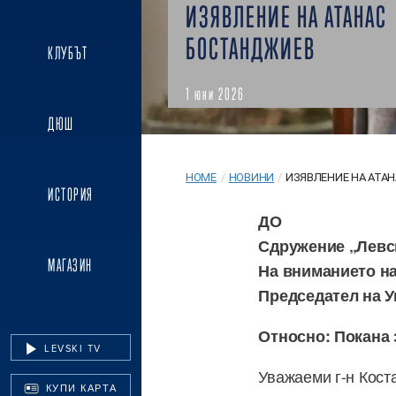
ИЗЯВЛЕНИЕ НА АТАНАС
БОСТАНДЖИЕВ
КЛУБЪТ
1 юни 2026
ДЮШ
HOME
/
НОВИНИ
/
ИЗЯВЛЕНИЕ НА АТА
ИСТОРИЯ
ДО
Сдружение „Левс
МАГАЗИН
На вниманието на
Председател на 
Относно: Покана 
LEVSKI TV
Уважаеми г-н Кост
КУПИ КАРТА