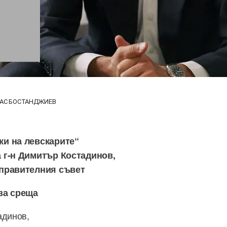
НАС БОСТАНДЖИЕВ
ки на левскарите“
 г-н Димитър Костадинов,
Управителния съвет
за среща
адинов,