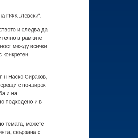
на ПФК „Левски“.
ството и следва да
ително в рамките
ност между всички
с конкретен
г-н Наско Сираков,
 срещи с по-широк
ба и на
ло подходено и в
о темата, можете
ията, свързана с