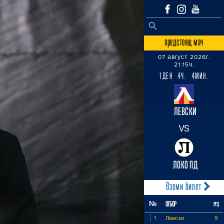
SEARCH BUTTON
Search
for:
предстоящ мач
07 август 2026г.
21:15ч.
1ДЕН 4Ч. 4МИН.
ЛЕВСКИ
VS
ЛОКО ПД
Вземи билет
№
ОТБОР
PTS
1
Левски
9