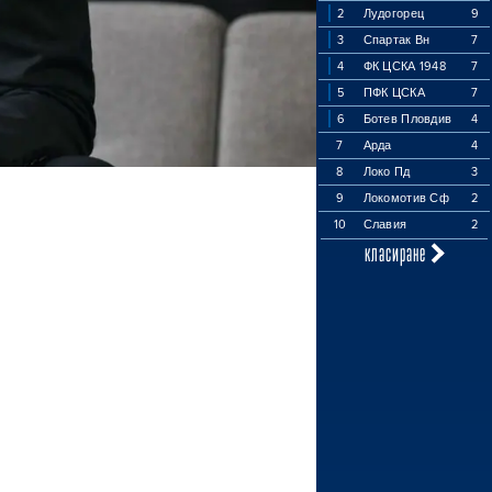
2
Лудогорец
9
3
Спартак Вн
7
4
ФК ЦСКА 1948
7
5
ПФК ЦСКА
7
6
Ботев Пловдив
4
7
Арда
4
8
Локо Пд
3
9
Локомотив Сф
2
10
Славия
2
класиране