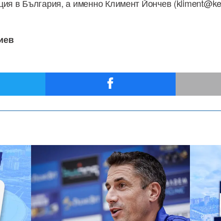
ция в България, а именно Климент Йончев (kliment@ke
иев