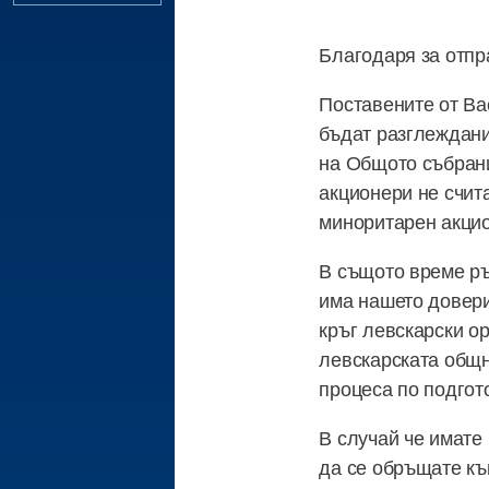
Благодаря за отпр
Поставените от Ва
бъдат разглеждани
на Общото събрани
акционери не счит
миноритарен акцио
В същото време ръ
има нашето довери
кръг левскарски ор
левскарската общн
процеса по подгот
В случай че имате
да се обръщате към