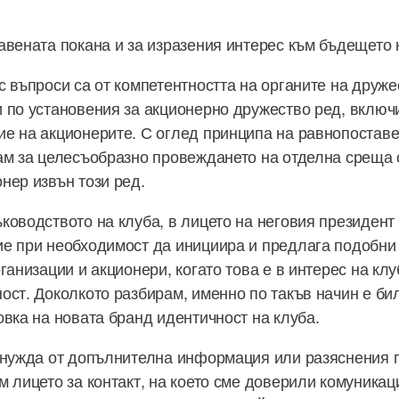
авената покана и за изразения интерес към бъдещето 
с въпроси са от компетентността на органите на друже
 по установения за акционерно дружество ред, включ
е на акционерите. С оглед принципа на равнопоставе
ам за целесъобразно провеждането на отделна среща 
нер извън този ред.
ководството на клуба, в лицето на неговия президент 
е при необходимост да инициира и предлага подобни
ганизации и акционери, когато това е в интерес на клу
ост. Доколкото разбирам, именно по такъв начин е би
овка на новата бранд идентичност на клуба.
 нужда от допълнителна информация или разяснения п
 лицето за контакт, на което сме доверили комуникац