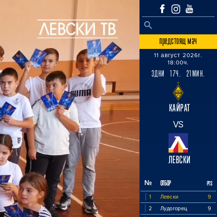
SEARCH BUTTON
Search
for:
предстоящ мач
11 август 2026г.
18:00ч.
3ДНИ 17Ч. 21МИН.
КАЙРАТ
VS
ЛЕВСКИ
№
ОТБОР
PTS
1
Левски
9
2
Лудогорец
9