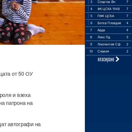
3
Спартак Вн
7
4
ФК ЦСКА 1948
7
5
ПФК ЦСКА
7
6
Ботев Пловдив
4
7
Арда
4
8
Локо Пд
3
9
Локомотив Сф
2
10
Славия
2
класиране
цата от 50 ОУ
роля и взеха
на патрона на
дат автографи на