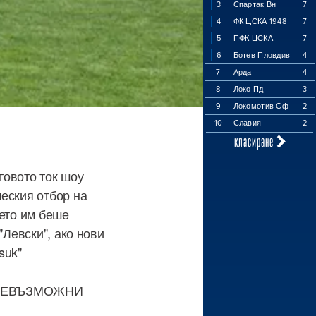
3
Спартак Вн
7
4
ФК ЦСКА 1948
7
5
ПФК ЦСКА
7
6
Ботев Пловдив
4
7
Арда
4
8
Локо Пд
3
9
Локомотив Сф
2
10
Славия
2
класиране
лтовото ток шоу
еския отбор на
оето им беше
"Левски", ако нови
suk"
ЯМА НЕВЪЗМОЖНИ