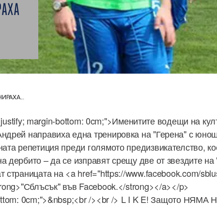
РАХА
ИРАХА...
n: justify; margin-bottom: 0cm;">Именитите водещи на ку
Андрей направиха една тренировка на "Герена" с юнош
хната репетиция преди голямото предизвикателство, к
а дербито – да се изправят срещу две от звездите на 
т страницата на <a href="https://www.facebook.com/sblu
trong>"Сблъсък" във Facebook.</strong></a></p>
bottom: 0cm;">&nbsp;<br /><br /> L I K E! Защото Н