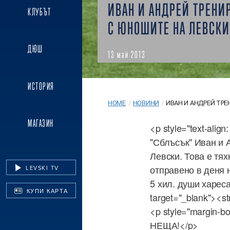
ИВАН И АНДРЕЙ ТРЕНИ
КЛУБЪТ
С ЮНОШИТЕ НА ЛЕВСКИ
ДЮШ
13 май 2013
ИСТОРИЯ
HOME
/
НОВИНИ
/
ИВАН И АНДРЕЙ ТРЕН
МАГАЗИН
<p style="text-alig
"Сблъсък" Иван и 
Левски. Това е тя
отправено в деня н
LEVSKI TV
5 хил. души хареса
КУПИ КАРТА
target="_blank"><s
<p style="margin-
НЕЩА!</p>