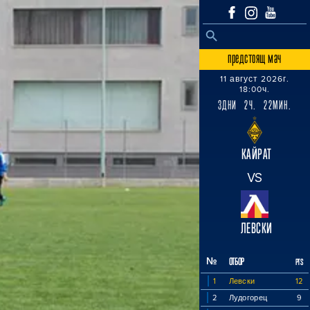
SEARCH BUTTON
Search
for:
предстоящ мач
11 август 2026г.
18:00ч.
3ДНИ 2Ч. 22МИН.
КАЙРАТ
VS
ЛЕВСКИ
№
ОТБОР
PTS
1
Левски
12
2
Лудогорец
9