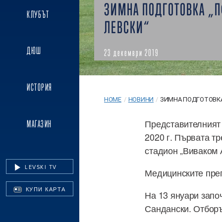
ЗИМНА ПОДГОТОВКА „
КЛУБЪТ
ЛЕВСКИ“
ДЮШ
23 декември 2019
ИСТОРИЯ
HOME
/
НОВИНИ
/
ЗИМНА ПОДГОТОВКА
Представителният 
МАГАЗИН
2020 г. Първата тр
стадион „Виваком 
LEVSKI TV
Медицинските прег
КУПИ КАРТА
На 13 януари запо
Сандански. Отборъ