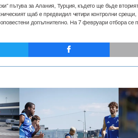
ски“ пътува за Алания, Турция, където ще бъде втория
хническият щаб е предвидил четири контролни срещи,
 оповестени допълнително. На 7 февруари отбора се 