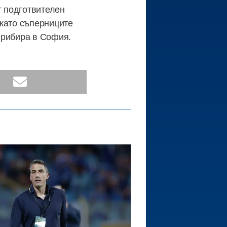
т подготвителен
 като съперниците
прибира в София.