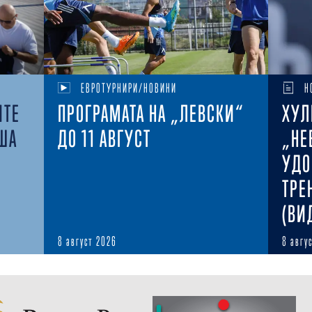
ЕВРОТУРНИРИ/НОВИНИ
Н
ИТЕ
ПРОГРАМАТА НА „ЛЕВСКИ“
ХУЛ
ША
ДО 11 АВГУСТ
„НЕ
УДО
ТРЕ
(ВИ
8 август 2026
8 авгу