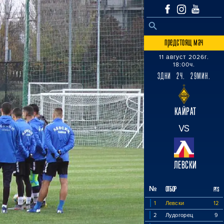
SEARCH BUTTON
Search
for:
предстоящ мач
11 август 2026г.
18:00ч.
3ДНИ 2Ч. 29МИН.
КАЙРАТ
VS
ЛЕВСКИ
№
ОТБОР
PTS
1
Левски
12
2
Лудогорец
9