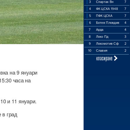
3
Спартак Вн
7
4
ФК ЦСКА 1948
7
5
ПФК ЦСКА
7
6
Ботев Пловдив
4
7
Арда
4
8
Локо Пд
3
9
Локомотив Сф
2
10
Славия
2
класиране
вка на 9 януари
15:30 часа на
10 и 11 януари.
 в град