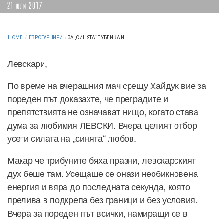
21 юли 2017
HOME
/
ЕВРОТУРНИРИ
/
ЗА „СИНЯТА“ ПУБЛИКА И...
Левскари,
По време на вчерашния мач срещу Хайдук вие за
пореден път доказахте, че преградите и
препятствията не означават нищо, когато става
дума за любимия ЛЕВСКИ. Вчера целият отбор
усети силата на „синята“ любов.
Макар че трибуните бяха празни, левскарският
дух беше там. Усещаше се онази необикновена
енергия и вяра до последната секунда, която
прелива в подкрепа без граници и без условия.
Вчера за пореден път всички, намиращи се в