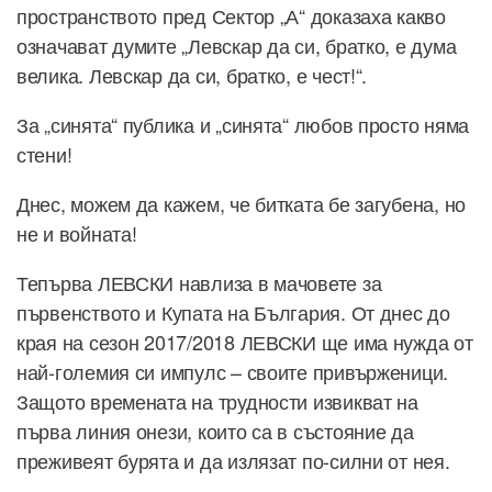
пространството пред Сектор „А“ доказаха какво
означават думите „Левскар да си, братко, е дума
велика. Левскар да си, братко, е чест!“.
За „синята“ публика и „синята“ любов просто няма
стени!
Днес, можем да кажем, че битката бе загубена, но
не и войната!
Тепърва ЛЕВСКИ навлиза в мачовете за
първенството и Купата на България. От днес до
края на сезон 2017/2018 ЛЕВСКИ ще има нужда от
най-големия си импулс – своите привърженици.
Защото времената на трудности извикват на
първа линия онези, които са в състояние да
преживеят бурята и да излязат по-силни от нея.