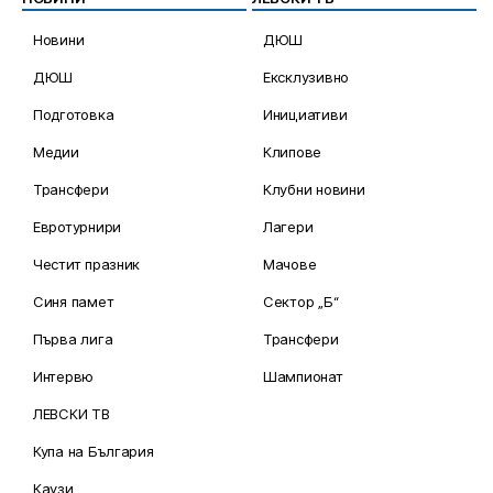
Новини
ДЮШ
ДЮШ
Ексклузивно
Подготовка
Инициативи
Медии
Клипове
Трансфери
Клубни новини
Евротурнири
Лагери
Честит празник
Мачове
Синя памет
Сектор „Б“
Първа лига
Трансфери
Интервю
Шампионат
ЛЕВСКИ ТВ
Купа на България
Каузи