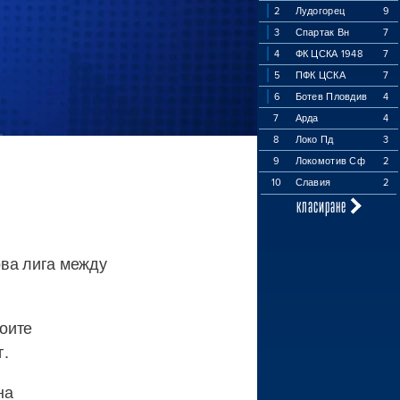
2
Лудогорец
9
3
Спартак Вн
7
4
ФК ЦСКА 1948
7
5
ПФК ЦСКА
7
6
Ботев Пловдив
4
7
Арда
4
8
Локо Пд
3
9
Локомотив Сф
2
10
Славия
2
класиране
рва лига между
воите
г.
на