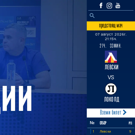
SEARCH BUTTON
Search
for:
предстоящ мач
07 август 2026г.
21:15ч.
21Ч. 33МИН.
ЛЕВСКИ
VS
ЛОКО ПД
Вземи билет
№
ОТБОР
PTS
1
Левски
9