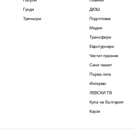
Патрон
Новини
Гунди
ДЮШ
Треньори
Подготовка
Медии
Трансфери
Евротурнири
Честит празник
Синя памет
Първа лига
Интервю
ЛЕВСКИ ТВ
Купа на България
Каузи