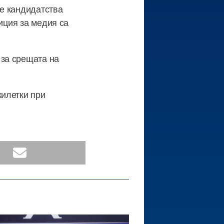
се кандидатства
иция за медия са
за срещата на
жилетки при