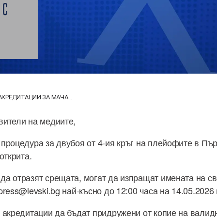
 С
КРЕДИТАЦИИ ЗА МАЧА...
вители на медиите,
процедура за двубоя от 4-ия кръг на плейофите в Пъ
открита.
а отразят срещата, могат да изпращат имената на с
ress@levski.bg най-късно до 12:00 часа на 14.05.2026 
 акредитации да бъдат придружени от копие на валид