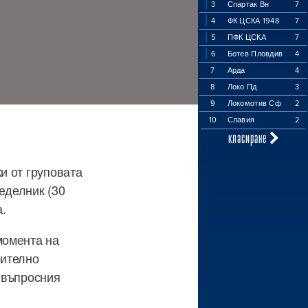
3
Спартак Вн
7
4
ФК ЦСКА 1948
7
5
ПФК ЦСКА
7
6
Ботев Пловдив
4
7
Арда
4
8
Локо Пд
3
9
Локомотив Сф
2
10
Славия
2
класиране
и от груповата
еделник (30
а.
момента на
рително
 въпросния