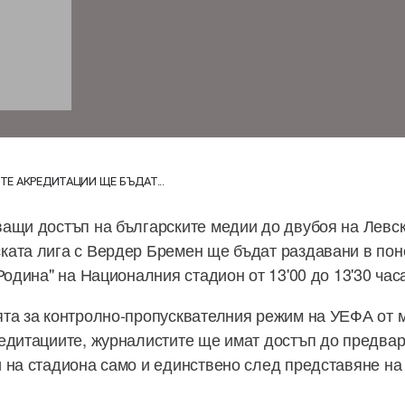
Е АКРЕДИТАЦИИ ЩЕ БЪДАТ...
ащи достъп на българските медии до двубоя на Левск
ата лига с Вердер Бремен ще бъдат раздавани в пон
Родина" на Националния стадион от 13'00 до 13'30 час
та за контролно-пропусквателния режим на УЕФА от 
едитациите, журналистите ще имат достъп до предва
 на стадиона само и единствено след представяне на