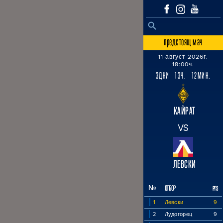
SEARCH BUTTON
Search
for:
предстоящ мач
11 август 2026г.
18:00ч.
3ДНИ 13Ч. 12МИН.
КАЙРАТ
VS
ЛЕВСКИ
№
ОТБОР
PTS
1
Левски
9
2
Лудогорец
9