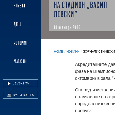
НА СТАДИОН „ВАСИЛ
КЛУБЪТ
ЛЕВСКИ“
ДЮШ
18 ноември 2006
ИСТОРИЯ
HOME
/
НОВИНИ
/
ЖУРНАЛИСТИЧЕСКИТ
МАГАЗИН
Акредитациите дав
фаза на Шампионск
октомври) в зала "
LEVSKI TV
Според изисквания
получаване на акр
КУПИ КАРТА
определените зони
пропуск.