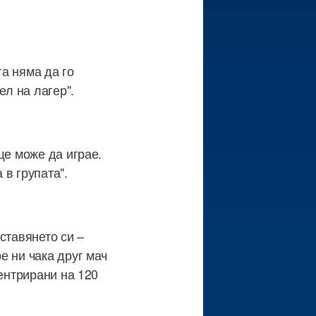
га няма да го
ел на лагер".
ще може да играе.
в групата".
ставянето си –
е ни чака друг мач
центрирани на 120