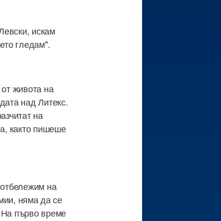
 Левски, искам
ето гледам".
 от живота на
дата над Литекс.
разчитат на
на, както пишеше
а отбележим на
емии, няма да се
. На първо време