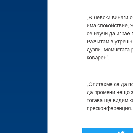
„В Левски винаги с
има спокойствие, ж
се научи да играе 
Разчитам в утрешн
дузпи. Момчетата р
коварен".
„Опитахме се да п
да промени нещо з
тогава ще видим к
пресконференция.