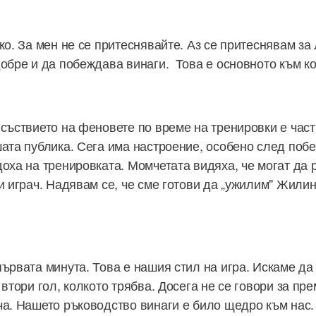
ко. За мен не се притеснявайте. Аз се притеснявам за
добре и да побеждава винаги. Това е основното към ко
исъствието на феновете по време на тренировки е част
шата публика. Сега има настроение, особено след побе
оха на тренировката. Момчетата видяха, че могат да 
-и играч. Надявам се, че сме готови да „ужилим" Жили
първата минута. Това е нашия стил на игра. Искаме д
 втори гол, колкото трябва. Досега не се говори за пр
ча. Нашето ръководство винаги е било щедро към нас