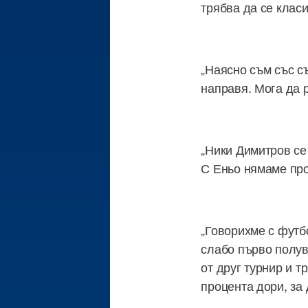
трябва да се клас
„Наясно съм със съ
направя. Мога да р
„Ники Димитров се
С Еньо нямаме про
„Говорихме с футб
слабо първо полув
от друг турнир и т
процента дори, за 