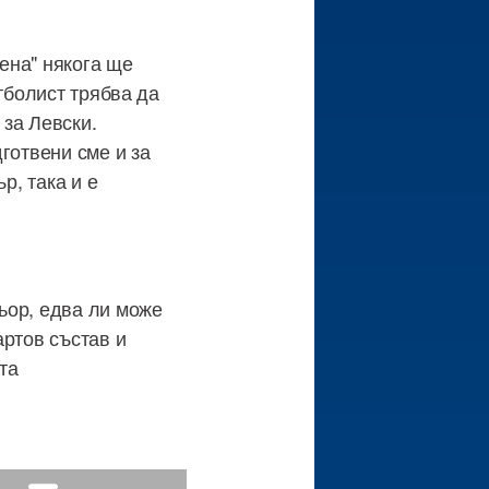
рена" някога ще
тболист трябва да
 за Левски.
готвени сме и за
р, така и е
ьор, едва ли може
артов състав и
та