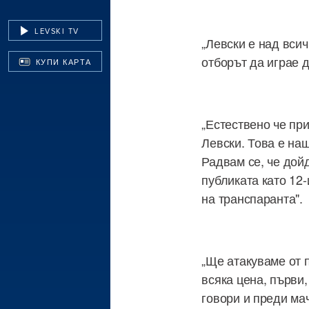
LEVSKI TV
„Левски е над всич
отборът да играе 
КУПИ КАРТА
„Естествено че пр
Левски. Това е на
Радвам се, че дойд
публиката като 12
на транспаранта".
„Ще атакуваме от 
всяка цена, първи,
говори и преди ма