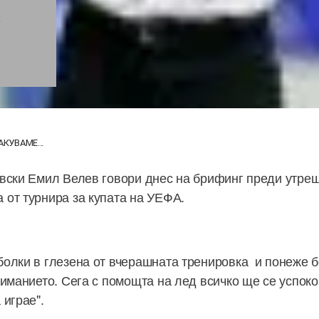
А
АКУВАМЕ...
вски Емил Велев говори днес на брифинг преди утре
от турнира за купата на УЕФА.
олки в глезена от вчерашната тренировка и понеже б
ниманието. Сега с помощта на лед всичко ще се успоко
 играе".