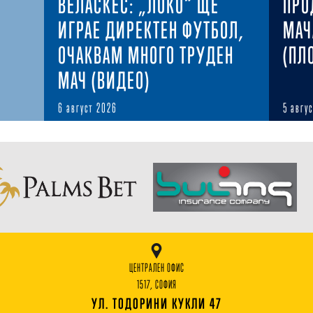
ВЕЛАСКЕС: „ЛОКО“ ЩЕ
ПРО
ИГРАЕ ДИРЕКТЕН ФУТБОЛ,
МАЧ
ОЧАКВАМ МНОГО ТРУДЕН
(ПЛ
МАЧ (ВИДЕО)
6 август 2026
5 авгу
ЦЕНТРАЛЕН ОФИС
1517, СОФИЯ
УЛ. ТОДОРИНИ КУКЛИ 47