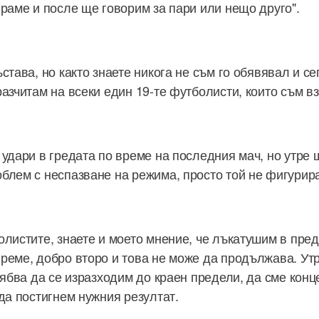
ираме и после ще говорим за пари или нещо друго".
става, но както знаете никога не съм го обявявал и се
азчитам на всеки един 19-те футболисти, които съм вз
 удари в гредата по време на последния мач, но утре 
блем с неспазване на режима, просто той не фигурира 
олистите, знаете и моето мнение, че лъкатушим в пред
реме, добро второ и това не може да продължава. Утр
рябва да се изразходим до краен предели, да сме кон
да постигнем нужния резултат.