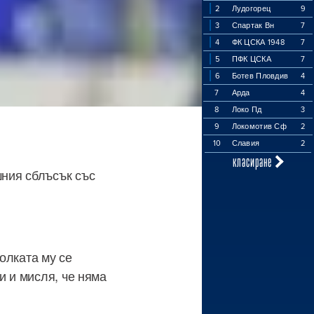
2
Лудогорец
9
3
Спартак Вн
7
4
ФК ЦСКА 1948
7
5
ПФК ЦСКА
7
6
Ботев Пловдив
4
7
Арда
4
8
Локо Пд
3
9
Локомотив Сф
2
10
Славия
2
класиране
шния сблъсък със
олката му се
и и мисля, че няма