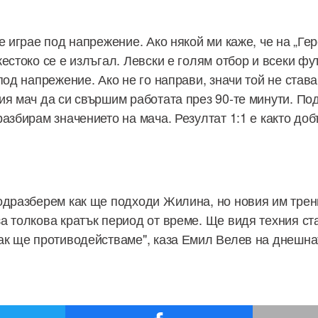
е играе под напрежение. Ако някой ми каже, че на „Ге
естоко се е излъгал. Левски е голям отбор и всеки фу
под напрежение. Ако не го направи, значи той не става
ия мач да си свършим работата през 90-те минути. Под
азбирам значението на мача. Резултат 1:1 е както добъ
одразберем как ще подходи Жилина, но новия им трен
а толкова кратък период от време. Ще видя техния ст
ак ще противодействаме", каза Емил Велев на днешна