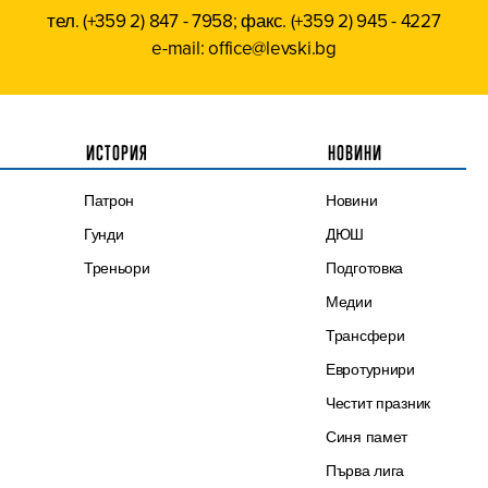
тел. (+359 2) 847 - 7958; факс. (+359 2) 945 - 4227
e-mail: office@levski.bg
ИСТОРИЯ
НОВИНИ
Патрон
Новини
Гунди
ДЮШ
Треньори
Подготовка
Медии
Трансфери
Евротурнири
Честит празник
Синя памет
Първа лига