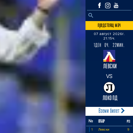
SEARCH BUTTON
Search
for:
предстоящ мач
07 август 2026г.
21:15ч.
1ДЕН 0Ч. 22МИН.
ЛЕВСКИ
VS
ЛОКО ПД
Вземи билет
№
ОТБОР
PTS
1
Левски
9