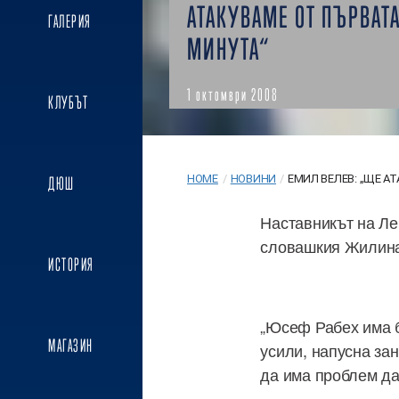
АТАКУВАМЕ ОТ ПЪРВАТ
ГАЛЕРИЯ
МИНУТА“
1 октомври 2008
КЛУБЪТ
HOME
/
НОВИНИ
/
ЕМИЛ ВЕЛЕВ: „ЩЕ АТ
ДЮШ
Наставникът на Ле
словашкия Жилина 
ИСТОРИЯ
„Юсеф Рабех има б
МАГАЗИН
усили, напусна за
да има проблем да