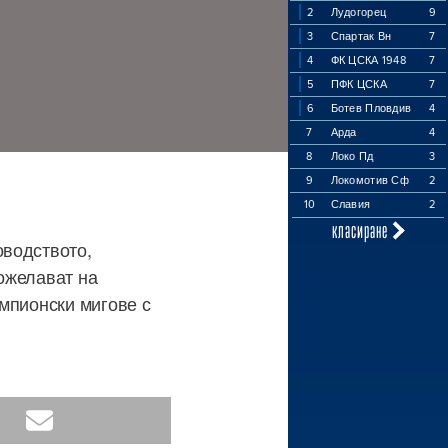
2
Лудогорец
9
3
Спартак Вн
7
4
ФК ЦСКА 1948
7
5
ПФК ЦСКА
7
6
Ботев Пловдив
4
7
Арда
4
8
Локо Пд
3
9
Локомотив Сф
2
10
Славия
2
класиране
оводството,
ожелават на
мпионски мигове с