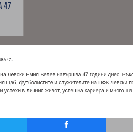
А 47
А 47...
на Левски Емил Велев навършва 47 години днес. Рък
ия щаб, футболистите и служителите на ПФК Левски п
и успехи в личния живот, успешна кариера и много ша
.