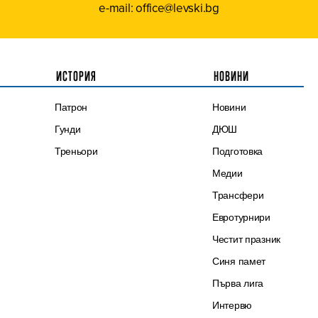
e-mail: office@levski.bg
ИСТОРИЯ
НОВИНИ
Патрон
Новини
Гунди
ДЮШ
Треньори
Подготовка
Медии
Трансфери
Евротурнири
Честит празник
Синя памет
Първа лига
Интервю