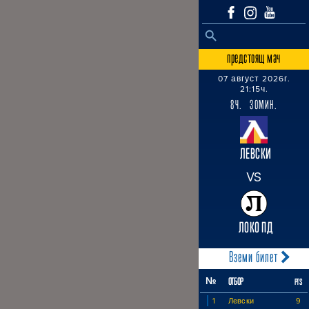
SEARCH BUTTON
Search
for:
предстоящ мач
07 август 2026г.
21:15ч.
8Ч. 30МИН.
ЛЕВСКИ
VS
ЛОКО ПД
Вземи билет
№
ОТБОР
PTS
1
Левски
9