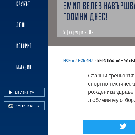
ЕМИЛ ВЕЛЕВ НАВЪРШВ
КЛУБЪТ
ГОДИНИ ДНЕС!
ДЮШ
5 февруари 2009
ИСТОРИЯ
HOME
/
НОВИНИ
/
ЕМИЛ ВЕЛЕВ НАВЪРШВ
МАГАЗИН
Старши треньорът 
спортно-техническ
рожденика здраве 
LEVSKI TV
любимия му отбор
КУПИ КАРТА