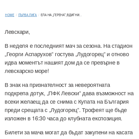
HOME
/
ПЪРВА ЛИГА
/
ЕЛА НА „ГЕРЕНА“, ВДИГНИ...
Левскари,
В неделя е последният мач за сезона. На стадион
„Георги Аспарухов“ гостува „Лудогорец“ и отново
идва моментът нашият дом да се превърне в
левскарско море!
В знак на признателност за невероятната
подкрепа дотук, „ПФК Левски“ дава възможност на
всеки желаещ да се снима с Купата на България
преди срещата с „Лудогорец“. Трофеят ще бъде
изложен в 16:30 часа до клубната експозиция.
Билети за мача могат да бъдат закупени на касата