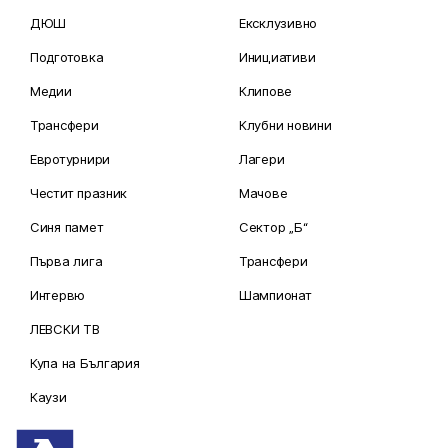
ДЮШ
Ексклузивно
Подготовка
Инициативи
Медии
Клипове
Трансфери
Клубни новини
Евротурнири
Лагери
Честит празник
Мачове
Синя памет
Сектор „Б“
Първа лига
Трансфери
Интервю
Шампионат
ЛЕВСКИ ТВ
Купа на България
Каузи