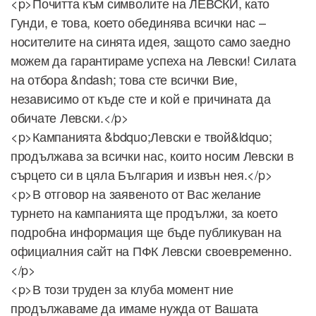
<p>Почитта към символите на ЛЕВСКИ, като
Гунди, е това, което обединява всички нас –
носителите на синята идея, защото само заедно
можем да гарантираме успеха на Левски! Силата
на отбора &ndash; това сте всички Вие,
независимо от къде сте и кой е причината да
обичате Левски.</p>
<p>Кампанията &bdquo;Левски е твой&ldquo;
продължава за всички нас, които носим Левски в
сърцето си в цяла България и извън нея.</p>
<p>В отговор на заявеното от Вас желание
турнето на кампанията ще продължи, за което
подробна информация ще бъде публикуван на
официалния сайт на ПФК Левски своевременно.
</p>
<p>В този труден за клуба момент ние
продължаваме да имаме нужда от Вашата