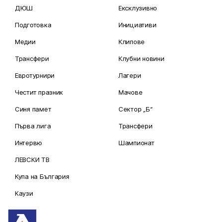
ДЮШ
Ексклузивно
Подготовка
Инициативи
Медии
Клипове
Трансфери
Клубни новини
Евротурнири
Лагери
Честит празник
Мачове
Синя памет
Сектор „Б“
Първа лига
Трансфери
Интервю
Шампионат
ЛЕВСКИ ТВ
Купа на България
Каузи