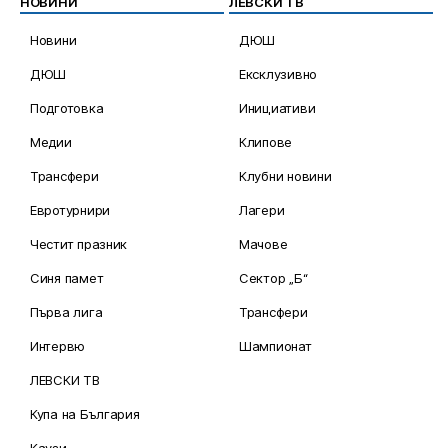
НОВИНИ
ЛЕВСКИ ТВ
Новини
ДЮШ
ДЮШ
Ексклузивно
Подготовка
Инициативи
Медии
Клипове
Трансфери
Клубни новини
Евротурнири
Лагери
Честит празник
Мачове
Синя памет
Сектор „Б“
Първа лига
Трансфери
Интервю
Шампионат
ЛЕВСКИ ТВ
Купа на България
Каузи