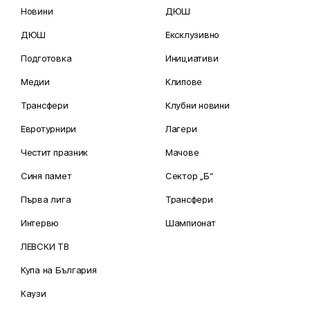
Новини
ДЮШ
ДЮШ
Ексклузивно
Подготовка
Инициативи
Медии
Клипове
Трансфери
Клубни новини
Евротурнири
Лагери
Честит празник
Мачове
Синя памет
Сектор „Б“
Първа лига
Трансфери
Интервю
Шампионат
ЛЕВСКИ ТВ
Купа на България
Каузи