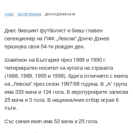
HOME
/
ЧЕСТИТ ПРАЗНИК
/
ДОНЧО ДОНЕВ НА 54
Днес бившият футболист и бивш главен
селекционер на ПФК „Левски“ Дончо Донев
празнува своя 54-ти рожден ден.
Шампион на България през 1989 и 1990 г.
Четирикратен носител на купата на страната
(1988, 1989, 1995 и 1998). Вдига отличието с екипа
на „Левски“ през сезон 1997/98 година. В „А“ група
има 333 мача и 124 гола. В евротурнирите записва
25 мача и 3 гола. В националния отбор играе 6
пъти.
Със синия екип има 52 мача и 25 гола.