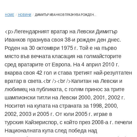
HOME
/
НОВИНИ
/
ДИМИТЪР ИВАНКОВ ПРАЗНУВА РОЖДЕН...
<p>Легендарният вратар на Левски Димитър
Иванков празнува своя 38-и рожден ден днес.
Роден на 30 октомври 1975 г. Той е на първо
място във вечната класация на голмайсторите
сред вратарите от Европа. На 4 април 2010 г.
вкарва своя 42 гол и става третият най-резултатен
вратар в света.<br /><br />Капитан на Левски и
любимец на публиката, с голям принос за трите
шампионски титли на Левски 2000, 2001, 2002 г.
Носител на купата на страната за 1998, 2000,
2002, 2003 и 2005 г. От юли 2005 г. играе в
турския Кайзериспор, с който през 2008-а г. печели
Националната купа след победа над