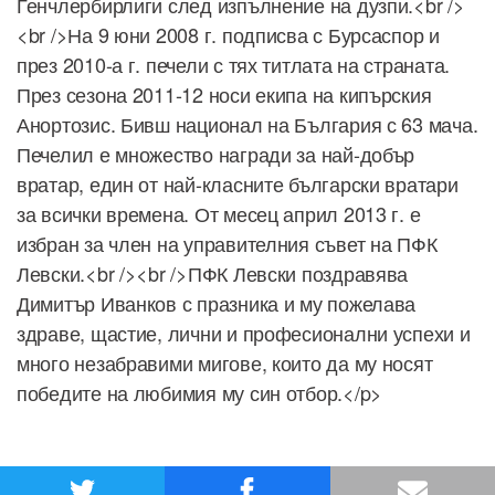
Генчлербирлиги след изпълнение на дузпи.<br />
<br />На 9 юни 2008 г. подписва с Бурсаспор и
през 2010-а г. печели с тях титлата на страната.
През сезона 2011-12 носи екипа на кипърския
Анортозис. Бивш национал на България с 63 мача.
Печелил е множество награди за най-добър
вратар, един от най-класните български вратари
за всички времена. От месец април 2013 г. е
избран за член на управителния съвет на ПФК
Левски.<br /><br />ПФК Левски поздравява
Димитър Иванков с празника и му пожелава
здраве, щастие, лични и професионални успехи и
много незабравими мигове, които да му носят
победите на любимия му син отбор.</p>