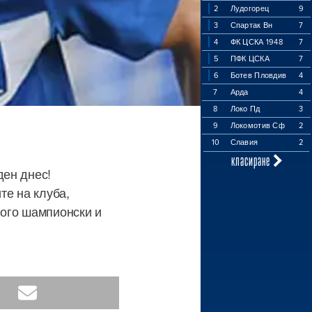
2
Лудогорец
9
3
Спартак Вн
7
4
ФК ЦСКА 1948
7
5
ПФК ЦСКА
7
6
Ботев Пловдив
4
7
Арда
4
8
Локо Пд
3
9
Локомотив Сф
2
10
Славия
2
класиране
ден днес!
те на клуба,
ного шампионски и