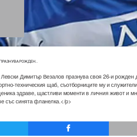
РАЗНУВА РОЖДЕН...
Левски Димитър Везалов празнува своя 26-и рожден 
ортно-техническия щаб, съотборниците му и служители
еника здраве, щастливи моменти в личния живот и м
е със синята фланелка.</p>