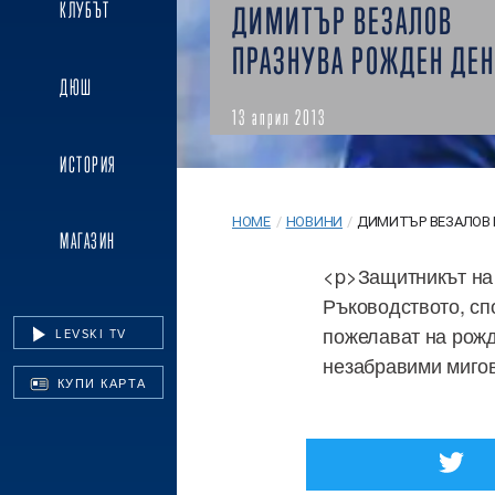
КЛУБЪТ
ДИМИТЪР ВЕЗАЛОВ
ПРАЗНУВА РОЖДЕН ДЕН
ДЮШ
13 април 2013
ИСТОРИЯ
HOME
/
НОВИНИ
/
ДИМИТЪР ВЕЗАЛОВ П
МАГАЗИН
<p>Защитникът на 
Ръководството, сп
пожелават на рожд
LEVSKI TV
незабравими мигов
КУПИ КАРТА