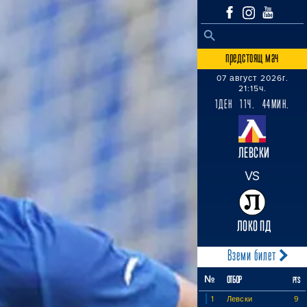
SEARCH BUTTON
Search
for:
предстоящ мач
07 август 2026г.
21:15ч.
1ДЕН 11Ч. 44МИН.
ЛЕВСКИ
VS
ЛОКО ПД
Вземи билет
№
ОТБОР
PTS
1
Левски
9