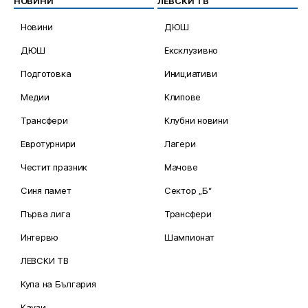
НОВИНИ
ЛЕВСКИ ТВ
Новини
ДЮШ
ДЮШ
Ексклузивно
Подготовка
Инициативи
Медии
Клипове
Трансфери
Клубни новини
Евротурнири
Лагери
Честит празник
Мачове
Синя памет
Сектор „Б“
Първа лига
Трансфери
Интервю
Шампионат
ЛЕВСКИ ТВ
Купа на България
Каузи