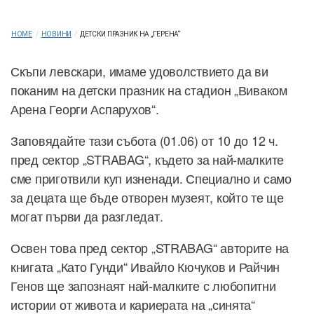
HOME
/
НОВИНИ
/
ДЕТСКИ ПРАЗНИК НА „ГЕРЕНА“
Скъпи левскари, имаме удоволствието да ви
поканим на детски празник на стадион „Виваком
Арена Георги Аспарухов“.
Заповядайте тази събота (01.06) от 10 до 12 ч.
пред сектор „STRABAG“, където за най-малките
сме приготвили куп изненади. Специално и само
за децата ще бъде отворен музеят, който те ще
могат първи да разгледат.
Освен това пред сектор „STRABAG“ авторите на
книгата „Като Гунди“ Ивайло Кючуков и Райчин
Генов ще запознаят най-малките с любопитни
истории от живота и кариерата на „синята“