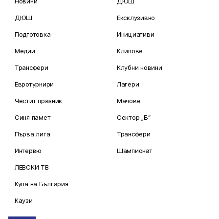
Новини
ДЮШ
ДЮШ
Ексклузивно
Подготовка
Инициативи
Медии
Клипове
Трансфери
Клубни новини
Евротурнири
Лагери
Честит празник
Мачове
Синя памет
Сектор „Б“
Първа лига
Трансфери
Интервю
Шампионат
ЛЕВСКИ ТВ
Купа на България
Каузи