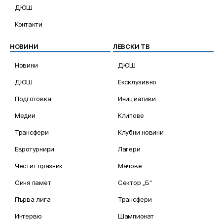
ДЮШ
Контакти
НОВИНИ
ЛЕВСКИ ТВ
Новини
ДЮШ
ДЮШ
Ексклузивно
Подготовка
Инициативи
Медии
Клипове
Трансфери
Клубни новини
Евротурнири
Лагери
Честит празник
Мачове
Синя памет
Сектор „Б“
Първа лига
Трансфери
Интервю
Шампионат