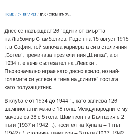
HOME
/
СИНЯ ПАМЕТ
/
ДА СИ СПОМНИМ ЗА...
Днес се навърщват 26 години от смъртта
на Любомир Стамболиев. Роден на 15 август 1915
г. в София, той започва кариерата си в столичния
„Ботев“, преминава през елитния „Шипка“, а от
1934 г. е вече състезател на „Левски“.
Първоначално играе като дясно крило, но най-
големите си успехи в тима на „сините“ постига
като полузащитник.
В клуба е от 1934 до 1944 г., като записва 126
шампионатни мача с 18 гола. Международните му
мачове са 38 с 5 гола. Шампион на България е 2
пъти (1937 и 1942 г.), носител на Купата – 1 път
(1942 г.), столичен шампион – 3 пъти (1937, 1942,