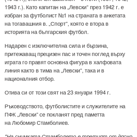
1943 г.). Като капитан на „Левски“ през 1942 г. е
избран за футболист №1 на страната в анкетата
на тогавашния в. „Спорт“, която е втора в
историята на българския футбол.
Надарен с изключителна сила и бързина,
притежаващ прецизен пас и точен поглед върху
играта го правят основна фигура в халфовата
линия както в тима на „Левски“, така и в
националния отбор.
Отива си от този свят на 23 януари 1994 г.
Ръководството, футболистите и служителите на
ПФК „Левски“ се покланят пред паметта
на Любомир Стамболиев.
*На снимката Стамболето е третият от дясно