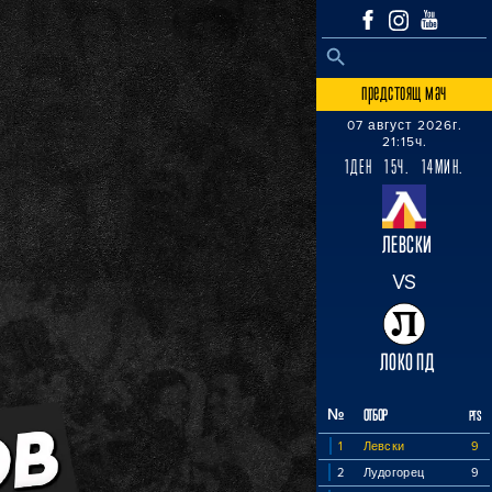
SEARCH BUTTON
Search
for:
предстоящ мач
07 август 2026г.
21:15ч.
1ДЕН 15Ч. 14МИН.
ЛЕВСКИ
VS
ЛОКО ПД
№
ОТБОР
PTS
1
Левски
9
2
Лудогорец
9