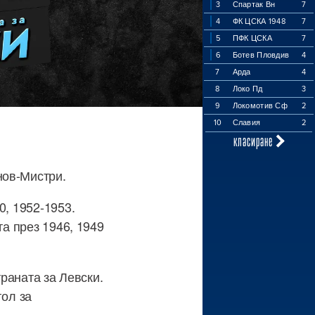
3
Спартак Вн
7
4
ФК ЦСКА 1948
7
5
ПФК ЦСКА
7
6
Ботев Пловдив
4
7
Арда
4
8
Локо Пд
3
9
Локомотив Сф
2
10
Славия
2
класиране
нов-Мистри.
0, 1952-1953.
та през 1946, 1949
траната за Левски.
гол за