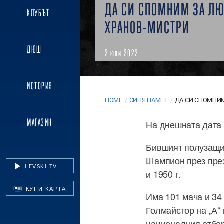
ДА СИ СПОМНИМ ЗА Л
КЛУБЪТ
ХРАНОВ-МИСТРИ
ДЮШ
2 юли 2022
ИСТОРИЯ
HOME
/
СИНЯ ПАМЕТ
/
ДА СИ СПОМНИМ 
МАГАЗИН
На днешната дата 
Бившият полузащит
Шампион през през 
LEVSKI TV
и 1950 г.
КУПИ КАРТА
Има 101 мача и 34 
Голмайстор на „А“ 
националния отбор