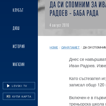
ДА СИ СПОМНИМ ЗА ИВ
КЛУБЪТ
РАДОЕВ – БАБА РАДА
4 август 2016
ДЮШ
ИСТОРИЯ
HOME
/
СИНЯ ПАМЕТ
/
ДА СИ СПОМНИМ 
Днес се навършват
МАГАЗИН
Иван Радоев. Изве
Като състезател иг
записал общо 120 м
LEVSKI TV
Включен е в първи
КУПИ КАРТА
треньорска школа 