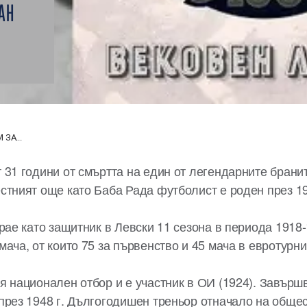
АН
ЗА...
 31 години от смъртта на един от легендарните брани
стният още като Баба Рада футболист е роден през 19
рае като защитник в Левски 11 сезона в периода 1918-1
ача, от които 75 за първенство и 45 мача в евротурни
я национален отбор и е участник в ОИ (1924). Завър
през 1948 г. Дългогодишен треньор отначало на обще