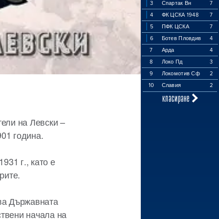
3
Спартак Вн
7
4
ФК ЦСКА 1948
7
5
ПФК ЦСКА
7
6
Ботев Пловдив
4
7
Арда
4
8
Локо Пд
3
9
Локомотив Сф
2
10
Славия
2
класиране
тели на Левски –
01 година.
931 г., като е
рите.
шва Държавната
ствени начала на