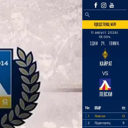
SEARCH BUTTON
Search
for:
предстоящ мач
11 август 2026г.
18:00ч.
3ДНИ 2Ч. 19МИН.
КАЙРАТ
VS
ЛЕВСКИ
№
ОТБОР
PTS
1
Левски
12
2
Лудогорец
9