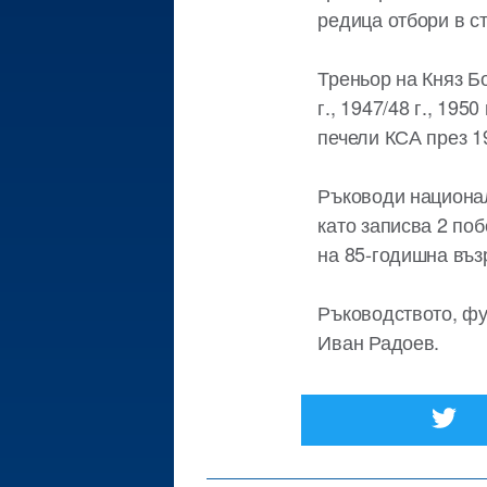
редица отбори в с
Треньор на Княз Бо
г., 1947/48 г., 195
печели КСА през 19
Ръководи националн
като записва 2 поб
на 85-годишна възр
Ръководството, фу
Иван Радоев.