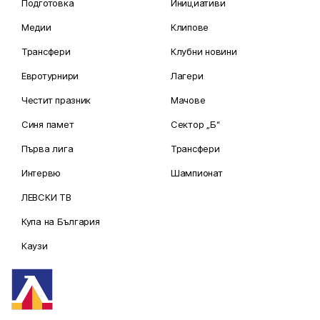
Подготовка
Инициативи
Медии
Клипове
Трансфери
Клубни новини
Евротурнири
Лагери
Честит празник
Мачове
Синя памет
Сектор „Б“
Първа лига
Трансфери
Интервю
Шампионат
ЛЕВСКИ ТВ
Купа на България
Каузи