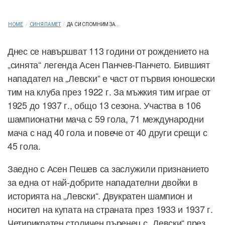
HOME
/
СИНЯ ПАМЕТ
/
ДА СИ СПОМНИМ ЗА...
Днес се навършват 113 години от рождението на
„синята“ легенда Асен Панчев-Панчето. Бившият
нападател на „Левски“ е част от първия юношески
тим на клуба през 1922 г. За мъжкия тим играе от
1925 до 1937 г., общо 13 сезона. Участва в 106
шампионатни мача с 59 гола, 71 международни
мача с над 40 гола и повече от 40 други срещи с
45 гола.
Заедно с Асен Пешев са заслужили признанието
за една от най-добрите нападателни двойки в
историята на „Левски“. Двукратен шампион и
носител на купата на страната през 1933 и 1937 г.
Четирикратен столичен пъренец с „Левски“ през