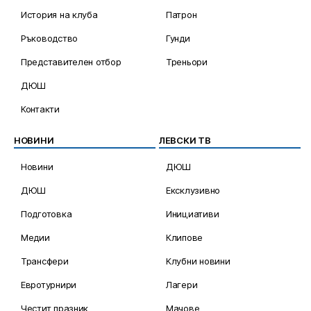
История на клуба
Патрон
Ръководство
Гунди
Представителен отбор
Треньори
ДЮШ
Контакти
НОВИНИ
ЛЕВСКИ ТВ
Новини
ДЮШ
ДЮШ
Ексклузивно
Подготовка
Инициативи
Медии
Клипове
Трансфери
Клубни новини
Евротурнири
Лагери
Честит празник
Мачове