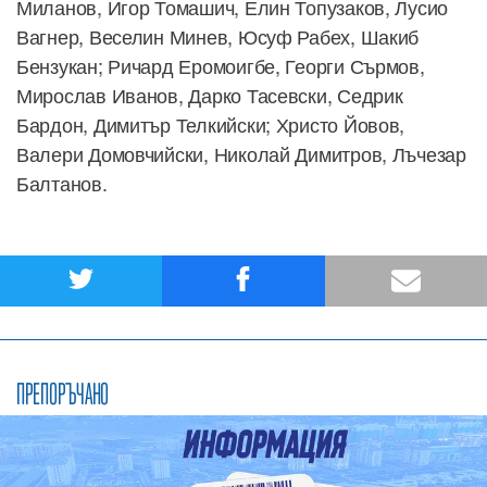
Миланов, Игор Томашич, Елин Топузаков, Лусио
Вагнер, Веселин Минев, Юсуф Рабех, Шакиб
Бензукан; Ричард Еромоигбе, Георги Сърмов,
Мирослав Иванов, Дарко Тасевски, Седрик
Бардон, Димитър Телкийски; Христо Йовов,
Валери Домовчийски, Николай Димитров, Лъчезар
Балтанов.
ПРЕПОРЪЧАНО