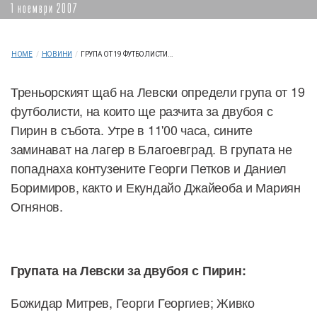
1 ноември 2007
HOME
/
НОВИНИ
/
ГРУПА ОТ 19 ФУТБОЛИСТИ...
Треньорският щаб на Левски определи група от 19
футболисти, на които ще разчита за двубоя с
Пирин в събота. Утре в 11'00 часа, сините
заминават на лагер в Благоевград. В групата не
попаднаха контузените Георги Петков и Даниел
Боримиров, както и Екундайо Джайеоба и Мариян
Огнянов.
Групата на Левски за двубоя с Пирин:
Божидар Митрев, Георги Георгиев; Живко