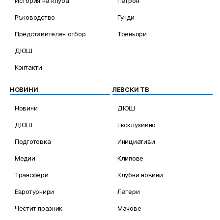
История на клуба
Патрон
Ръководство
Гунди
Представителен отбор
Треньори
ДЮШ
Контакти
НОВИНИ
ЛЕВСКИ ТВ
Новини
ДЮШ
ДЮШ
Ексклузивно
Подготовка
Инициативи
Медии
Клипове
Трансфери
Клубни новини
Евротурнири
Лагери
Честит празник
Мачове