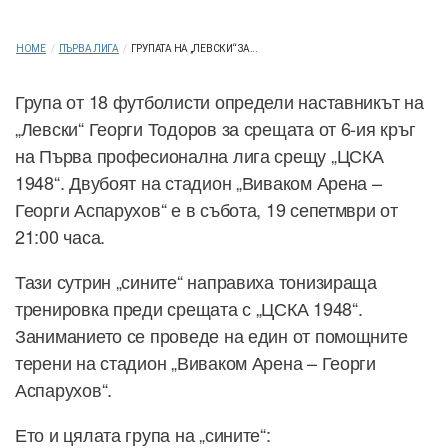
HOME
/
ПЪРВА ЛИГА
/
ГРУПАТА НА „ЛЕВСКИ“ ЗА...
Група от 18 футболисти определи наставникът на
„Левски“ Георги Тодоров за срещата от 6-ия кръг
на Първа професионална лига срещу „ЦСКА
1948“. Двубоят на стадион „Виваком Арена –
Георги Аспарухов“ е в събота, 19 сепетмври от
21:00 часа.
Тази сутрин „сините“ направиха тонизираща
тренировка преди срещата с „ЦСКА 1948“.
Заниманието се проведе на един от помощните
терени на стадион „Виваком Арена – Георги
Аспарухов“.
Ето и цялата група на „сините“: