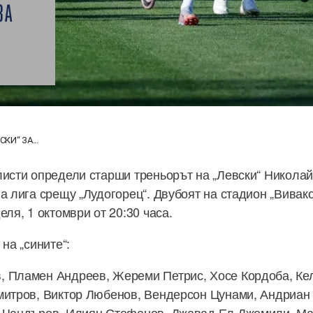
ЗА
КИ“ ЗА...
листи определи старши треньорът на „Левски“ Николай
ва лига срещу „Лудогорец“. Двубоят на стадион „Вивак
еля, 1 октомври от 20:30 часа.
 на „сините“:
, Пламен Андреев, Жереми Петрис, Хосе Кордоба, Ке
митров, Виктор Любенов, Вендерсон Цунами, Андриан 
н Чандъров, Илиян Стефанов, Джавад Ел Джемили, Ма