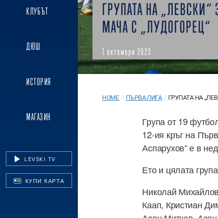
ГРУПАТА НА „ЛЕВСКИ“ 
КЛУБЪТ
МАЧА С „ЛУДОГОРЕЦ“
ДЮШ
1 октомври 2023
ИСТОРИЯ
HOME
/
ПЪРВА ЛИГА
/
ГРУПАТА НА „ЛЕВС
МАГАЗИН
Група от 19 футбо
12-ия кръг на Пър
Аспарухов“ е в нед
LEVSKI TV
Ето и цялата група
КУПИ КАРТА
Николай Михайлов
Каап, Кристиан Ди
Асен Митков, Асе