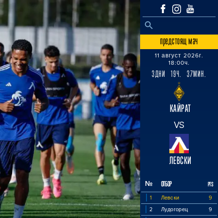
SEARCH BUTTON
Search
for:
предстоящ мач
11 август 2026г.
18:00ч.
3ДНИ 19Ч. 37МИН.
КАЙРАТ
VS
ЛЕВСКИ
№
ОТБОР
PTS
1
Левски
9
2
Лудогорец
9