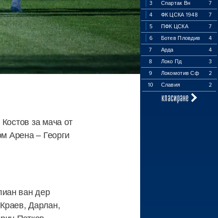
3
Спартак Вн
7
4
ФК ЦСКА 1948
7
5
ПФК ЦСКА
7
6
Ботев Пловдив
4
7
Арда
4
8
Локо Пд
3
9
Локомотив Сф
2
10
Славия
2
класиране
 Костов за мача от
ом Арена – Георги
лиан ван дер
Краев, Дарлан,
рин Петков,