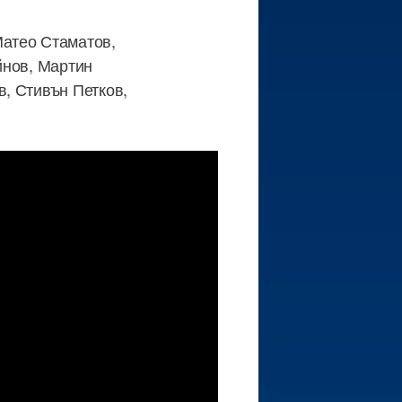
Матео Стаматов,
йнов, Мартин
, Стивън Петков,