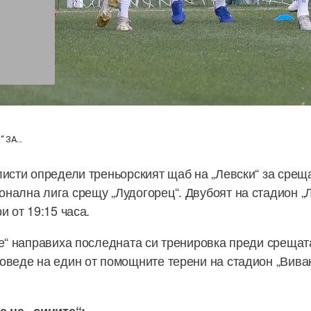
 ЗА...
листи определи треньорският щаб на „Левски“ за среща
нална лига срещу „Лудогорец“. Двубоят на стадион „
и от 19:15 часа.
те“ направиха последната си тренировка преди срещата
оведе на един от помощните терени на стадион „Вива