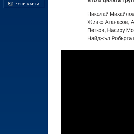
Ето и цялата груп
КУПИ КАРТА
Николай Михайлов
Живко Атанасов, А
Петков, Насиру Мо
Найджъл Робърта 