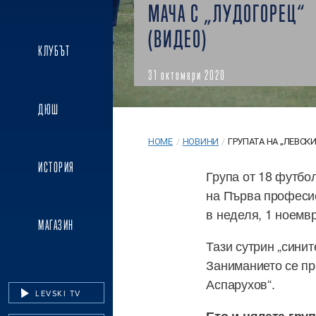
МАЧА С „ЛУДОГОРЕЦ“
(ВИДЕО)
КЛУБЪТ
31 октомври 2020
ДЮШ
HOME
/
НОВИНИ
/
ГРУПАТА НА „ЛЕВСКИ“
ИСТОРИЯ
Група от 18 футбо
на Първа професио
в неделя, 1 ноемвр
МАГАЗИН
Тази сутрин „сини
Заниманието се пр
Аспарухов“.
LEVSKI TV