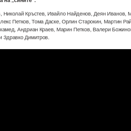
а на „сините“:
, Николай Кръстев, Ивайло Найденов, Деян Иванов, 
лекс Петков, Тома Даске, Орлин Старокин, Мартин Ра
хамед, Андриан Краев, Марин Петков, Валери Божинов
и Здравко Димитров.