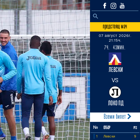
SEARCH BUTTON
Search
for:
предстоящ мач
07 август 2026г.
21:15ч.
7Ч. 43МИН.
ЛЕВСКИ
VS
ЛОКО ПД
Вземи билет
№
ОТБОР
PTS
1
Левски
9