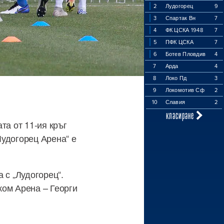
2
Лудогорец
9
3
Спартак Вн
7
4
ФК ЦСКА 1948
7
5
ПФК ЦСКА
7
6
Ботев Пловдив
4
7
Арда
4
8
Локо Пд
3
9
Локомотив Сф
2
10
Славия
2
класиране
та от 11-ия кръг
Лудогорец Арена“ е
 с „Лудогорец“.
ком Арена – Георги