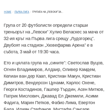
HOME
/
ПЪРВА ЛИГА
/
ГРУПАТА НА „ЛЕВСКИ“ ЗА...
Група от 20 футболисти определи старши
треньорът на „Левски“ Хулио Веласкес за мача от
32-ия кръг на Първа лига срещу „Лудогорец“.
Двубоят на стадион „Хювефарма Арена“ е в
събота, 3 май от 19:30 часа.
Ето и цялата група на „сините“: Светослав Вуцов,
Огнян Владимиров, Алдаир, Оливер Камдем,
Келиан ван дер Каап, Кристиан Макун, Кристиан
Димитров, Вендерсон Цунами, Карлос Охене,
Георги Костадинов, Гашпер Търдин, Асен Митков,
Патрик Мислович, Джавад Ел Джемили, Асими
Фадига, Марин Петков, Фабио Лима, Евертон
Бала, Илиян Стефанов, Мустафа Сангаре.