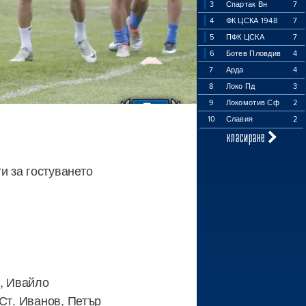
3
Спартак Вн
7
4
ФК ЦСКА 1948
7
5
ПФК ЦСКА
7
6
Ботев Пловдив
4
7
Арда
4
8
Локо Пд
3
9
Локомотив Сф
2
10
Славия
2
класиране
и за гостуването
в, Ивайло
Ст. Иванов, Петър