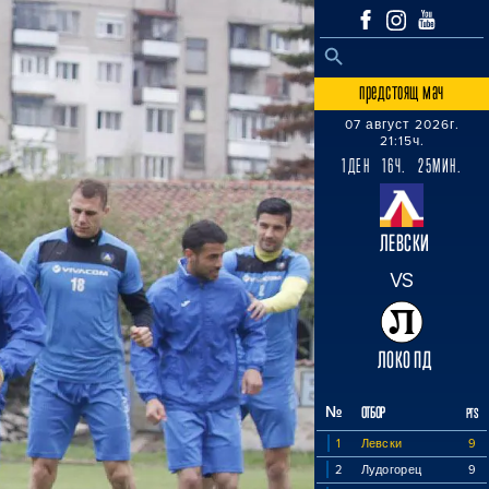
SEARCH BUTTON
Search
for:
предстоящ мач
07 август 2026г.
21:15ч.
1ДЕН 16Ч. 25МИН.
ЛЕВСКИ
VS
ЛОКО ПД
№
ОТБОР
PTS
1
Левски
9
2
Лудогорец
9