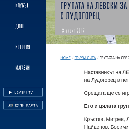
ГРУПАТА НА ЛЕВСКИ ЗА
КЛУБЪТ
С ЛУДОГОРЕЦ
ДЮШ
13 април 2017
ИСТОРИЯ
HOME
/
ПЪРВА ЛИГА
/
ГРУПАТА НА ЛЕВС
МАГАЗИН
Наставникът на ЛЕ
на Лудогорец в пет
Срещата ще се игра
LEVSKI TV
Ето и цялата груп
КУПИ КАРТА
Кръстев, Митрев, 
Найденов, Боримир