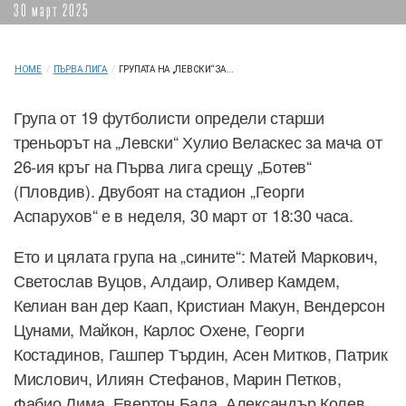
30 март 2025
HOME
/
ПЪРВА ЛИГА
/
ГРУПАТА НА „ЛЕВСКИ“ ЗА...
Група от 19 футболисти определи старши
треньорът на „Левски“ Хулио Веласкес за мача от
26-ия кръг на Първа лига срещу „Ботев“
(Пловдив). Двубоят на стадион „Георги
Аспарухов“ е в неделя, 30 март от 18:30 часа.
Ето и цялата група на „сините“: Матей Маркович,
Светослав Вуцов, Алдаир, Оливер Камдем,
Келиан ван дер Каап, Кристиан Макун, Вендерсон
Цунами, Майкон, Карлос Охене, Георги
Костадинов, Гашпер Търдин, Асен Митков, Патрик
Мислович, Илиян Стефанов, Марин Петков,
Фабио Лима, Евертон Бала, Александър Колев,