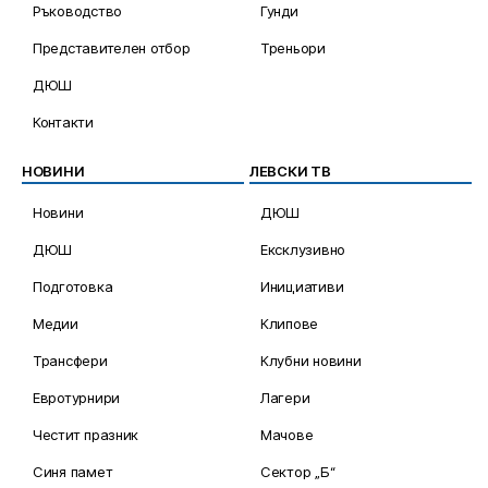
Ръководство
Гунди
Представителен отбор
Треньори
ДЮШ
Контакти
НОВИНИ
ЛЕВСКИ ТВ
Новини
ДЮШ
ДЮШ
Ексклузивно
Подготовка
Инициативи
Медии
Клипове
Трансфери
Клубни новини
Евротурнири
Лагери
Честит празник
Мачове
Синя памет
Сектор „Б“