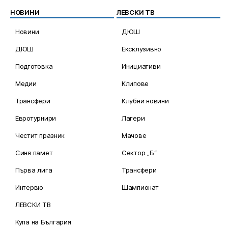
НОВИНИ
ЛЕВСКИ ТВ
Новини
ДЮШ
ДЮШ
Ексклузивно
Подготовка
Инициативи
Медии
Клипове
Трансфери
Клубни новини
Евротурнири
Лагери
Честит празник
Мачове
Синя памет
Сектор „Б“
Първа лига
Трансфери
Интервю
Шампионат
ЛЕВСКИ ТВ
Купа на България