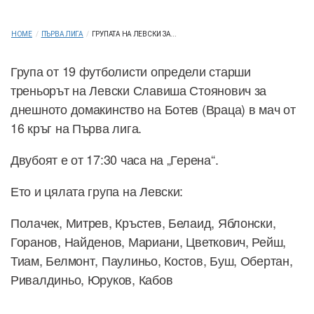
HOME
/
ПЪРВА ЛИГА
/
ГРУПАТА НА ЛЕВСКИ ЗА...
Група от 19 футболисти определи старши
треньорът на Левски Славиша Стоянович за
днешното домакинство на Ботев (Враца) в мач от
16 кръг на Първа лига.
Двубоят е от 17:30 часа на „Герена“.
Ето и цялата група на Левски:
Полачек, Митрев, Кръстев, Белаид, Яблонски,
Горанов, Найденов, Мариани, Цветкович, Рейш,
Тиам, Белмонт, Паулиньо, Костов, Буш, Обертан,
Ривалдиньо, Юруков, Кабов