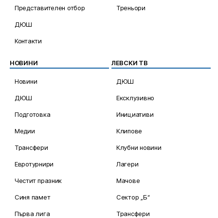
Представителен отбор
Треньори
ДЮШ
Контакти
НОВИНИ
ЛЕВСКИ ТВ
Новини
ДЮШ
ДЮШ
Ексклузивно
Подготовка
Инициативи
Медии
Клипове
Трансфери
Клубни новини
Евротурнири
Лагери
Честит празник
Мачове
Синя памет
Сектор „Б“
Първа лига
Трансфери