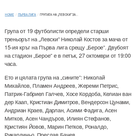
HOME
/
ПЪРВА ЛИГА
/
ГРУПАТА НА „ЛЕВСКИ“ ЗА...
Група от 19 футболисти определи старши
треньорът на „Левски“ Николай Костов за мача от
15-ия кръг на Първа лига срещу „Берое“. Двубоят
на стадион „Берое“ е в петък, 27 октомври от 19:00
часа.
Ето и цялата група на „сините“: Николай
Михайлов, Пламен Андреев, Жереми Петрис,
Патрик-Габриел Галчев, Хосе Кордоба, Келиан ван
дер Каап, Кристиан Димитров, Вендерсон Цунами,
Андриан Краев, Дарлан, Асими Фадига, Асен
Митков, Асен Чандъров, Илиян Стефанов,
Кристиян Йовов, Марин Петков, Роналдо,
Рикардиньо, Преслав Бачев.