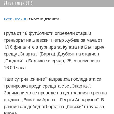
24 септември 2019
HOME
/
НОВИНИ
/
ГРУПАТА НА „ЛЕВСКИ“ ЗА...
Група от 18 футболисти определи старши
треньорът на „Левски“ Петър Хубчев за мача от
1/16 финалите в турнира за Купата на България
срещу „Спартак“ (Варна). Двубоят на стадион
„Градски“ в Балчик е в сряда, 25 септември от
16:00 часа.
Тази сутрин „сините“ направиха последната си
тренировка преди срещата със „Спартак“.
Заниманието се проведе на централния терен на
стадион „Виваком Арена – Георги Аспарухов“. В
ранния следобяд отборът на „Левски“ пътува за
Варна.