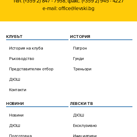
тел. (+359 2) 847 - 7958; факс. (+359 2) 945 - 4227
e-mail: office@levski.bg
КЛУБЪТ
ИСТОРИЯ
История на клуба
Патрон
Ръководство
Гунди
Представителен отбор
Треньори
ДЮШ
Контакти
НОВИНИ
ЛЕВСКИ ТВ
Новини
ДЮШ
ДЮШ
Ексклузивно
Подготовка
Инициативи