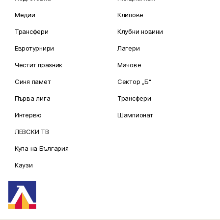
Медии
Клипове
Трансфери
Клубни новини
Евротурнири
Лагери
Честит празник
Мачове
Синя памет
Сектор „Б“
Първа лига
Трансфери
Интервю
Шампионат
ЛЕВСКИ ТВ
Купа на България
Каузи