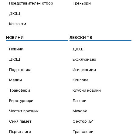
Представителен отбор
Треньори
ДЮШ
Контакти
НОВИНИ
ЛЕВСКИ ТВ
Новини
ДЮШ
ДЮШ
Ексклузивно
Подготовка
Инициативи
Медии
Клипове
Трансфери
Клубни новини
Евротурнири
Лагери
Честит празник
Мачове
Синя памет
Сектор „Б“
Първа лига
Трансфери