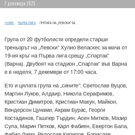
7 декември 2025
HOME
/
ПЪРВА ЛИГА
/
ГРУПАТА НА „ЛЕВСКИ“ ЗА...
Група от 20 футболисти определи старши
треньорът на „Левски“ Хулио Веласкес за мача от
19-ия кръг на Първа лига срещу „Спартак“
(Варна). Двубоят на стадион „Спартак“ във Варна
е в неделя, 7 декември от 17:00 часа.
Ето и цялата група на „сините“: Светослав Вуцов,
Мартин Луков, Алдаир, Никола Серафимов,
Кристиан Димитров, Кристиан Макун, Майкон,
Вендерсон Цунами, Акрам Бурас, Георги
Костадинов, Гашпер Търдин, Асен Митков, Мазир
Сула, Марин Петков, Карл Фабиен, Евертон Бала,
Фабио Лима, Радослав Кирилов, Борислав