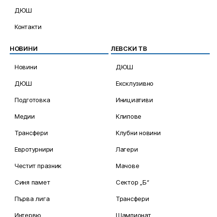
ДЮШ
Контакти
НОВИНИ
ЛЕВСКИ ТВ
Новини
ДЮШ
ДЮШ
Ексклузивно
Подготовка
Инициативи
Медии
Клипове
Трансфери
Клубни новини
Евротурнири
Лагери
Честит празник
Мачове
Синя памет
Сектор „Б“
Първа лига
Трансфери
Интервю
Шампионат