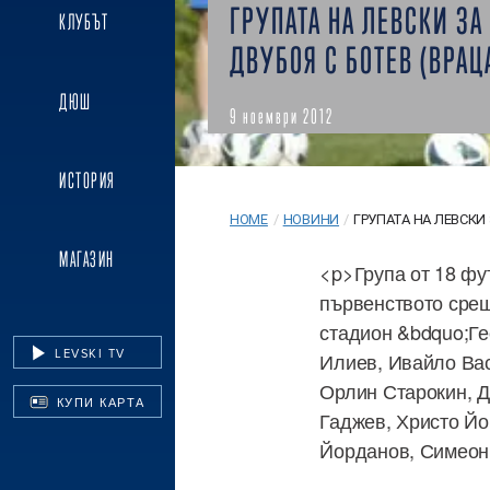
ГРУПАТА НА ЛЕВСКИ ЗА
КЛУБЪТ
ДВУБОЯ С БОТЕВ (ВРАЦ
ДЮШ
9 ноември 2012
ИСТОРИЯ
HOME
/
НОВИНИ
/
ГРУПАТА НА ЛЕВСКИ З
МАГАЗИН
<p>Група от 18 фу
първенството срещ
стадион &bdquo;Ге
LEVSKI TV
Илиев, Ивайло Ва
Орлин Старокин, 
КУПИ КАРТА
Гаджев, Христо Йо
Йорданов, Симеон