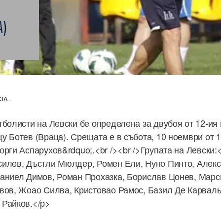
А)
А...
тболисти на Левски бе определена за двубоя от 12-ия 
у Ботев (Враца). Срещата е в събота, 10 ноември от 1
орги Аспарухов&rdquo;.<br /><br />Групата на Левски:
силев, Дъстли Мюлдер, Ромен Ели, Нуно Пинто, Алек
Даниел Димов, Роман Прохазка, Борислав Цонев, Мар
вов, Жоао Силва, Кристовао Рамос, Базил Де Карвал
 Райков.</p>