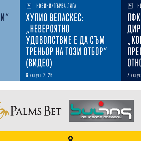
НОВИНИ/ПЪРВА ЛИГА
Н
КИ“
ХУЛИО ВЕЛАСКЕС:
ПФК
„НЕВЕРОЯТНО
ДИР
УДОВОЛСТВИЕ Е ДА СЪМ
„КО
ТРЕНЬОР НА ТОЗИ ОТБОР“
ПРЕ
(ВИДЕО)
ОТН
8 август 2026
7 авгу