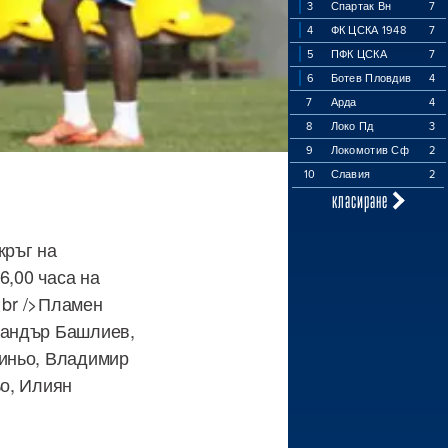
3
Спартак Вн
7
4
ФК ЦСКА 1948
7
5
ПФК ЦСКА
7
6
Ботев Пловдив
4
7
Арда
4
8
Локо Пд
3
9
Локомотив Сф
2
10
Славия
2
класиране
кръг на
6,00 часа на
<br />Пламен
сандър Башлиев,
синьо, Владимир
ьо, Илиян