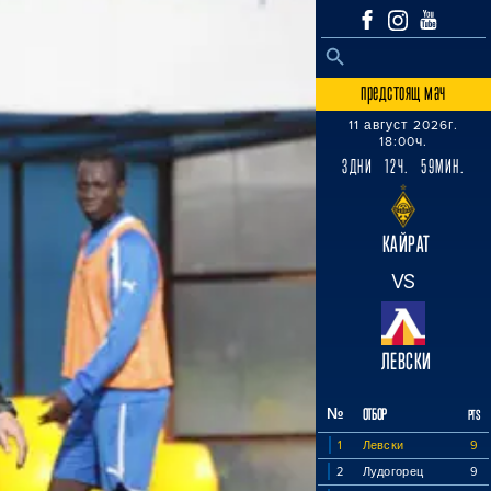
SEARCH BUTTON
Search
for:
предстоящ мач
11 август 2026г.
18:00ч.
3ДНИ 12Ч. 59МИН.
КАЙРАТ
VS
ЛЕВСКИ
№
ОТБОР
PTS
1
Левски
9
2
Лудогорец
9