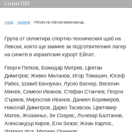
5 януари 2008
HOME
/
НОВИНИ
/
ГРУПАТА НА ЛЕВСКИ ЗАМИНАВАЩА...
Група от селектира спортно-техническия щаб на
Левски, която ще замине за подготвителния лагер
на сините в израелския курорт Ейлат.
Георги Петков, Божидар Митрев, Цветан
Димитров; Живко Миланов, Игор Томашич, Юсеф
Рабех, Шакиб Бвнзукан, Лусио Вагнер, Веселин
Минев, Симеон Иванов, Стефан Станчев; Георги
Сърмов, Мирослав Иванов, Даниел Боримиров,
Николай Димитров, Дарко Тасевски, Цветомир
Матев, Жоазиньо, Зе Соарес, Лъчезар Балтанов,
Александър Киров, Ели Зизов; Жеан Карлос,
Исмаил Иса, Мариян Огнянов;