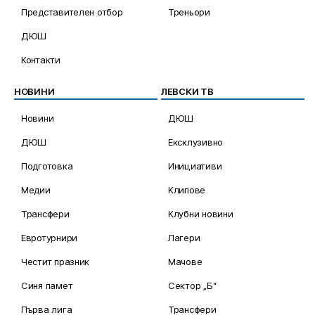
Представителен отбор
Треньори
ДЮШ
Контакти
НОВИНИ
ЛЕВСКИ ТВ
Новини
ДЮШ
ДЮШ
Ексклузивно
Подготовка
Инициативи
Медии
Клипове
Трансфери
Клубни новини
Евротурнири
Лагери
Честит празник
Мачове
Синя памет
Сектор „Б“
Първа лига
Трансфери