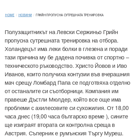
HOME
/
НОВИНИ
/
ГРИЙН ПРОПУСНА СУТРЕШНАТА ТРЕНИРОВКА
Полузащитникът на Левски Сержиньо Грийн
пропусна сутрешната тренировка на отбора.
Холандецът има леки болки в глезена и поради
тази причина му бе дадена почивка от спортно –
техническото ръководство. Христо Йовов и Иво
Иванов, които получиха контузии във вчерашния
мач срещу Ломбард Папа се подготвяха отделно
от останалите си съотборници. Компания им
правеше Дъстли Мюлдер, който все още има
проблеми с ахилесовите си сухожилия. От 18,00
часа днес (19,00 часа българско време ), сините
ще изиграят втората си контролна среща в
Австрия. Съперник е румънския Търгу Муреш.