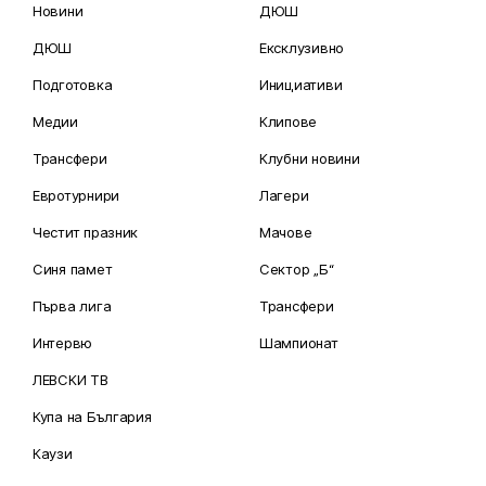
Новини
ДЮШ
ДЮШ
Ексклузивно
Подготовка
Инициативи
Медии
Клипове
Трансфери
Клубни новини
Евротурнири
Лагери
Честит празник
Мачове
Синя памет
Сектор „Б“
Първа лига
Трансфери
Интервю
Шампионат
ЛЕВСКИ ТВ
Купа на България
Каузи