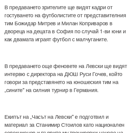
В предаването зрителите ще видят кадри от
гостуването на футболистите от представителния
тим Божидар Митрев и Милан Коприваров в
двореца на децата в София по случай 1-ви юни и
как двамата играят футбол с малчуганите.
В предаването още феновете на Левски ще видят
интервю с директора на ДЮШ Руси Гочев, който
говори за представянето на юношеския тим на
„сините" на силния турнир в Германия.
Екипът на „Часът на Левски" е подготвил и
материал за Станимир Стоилов като национален
селекционер и първите му тренировки начело на