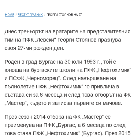
HOME
/
ЧЕСТИТ ПРАЗНИК
/
ГЕОРГИ СТОЯНОВ НА 27
Днес треньорът на вратарите на представителния
тим на ПФК „Левски“ Георги Стоянов празнува
своя 27-ми рожден ден.
Роден в град Бургас на 30 юли 1993 г., той е
юноша на бургаските школи на ПФК „Нефтохимик“
и ПСФК „Черноморец“. След навършване на
пълнолетие ПФК „Нефтохимик“ го привлича в
състава си за 6 месеца и след това отборът на ФК
„Мастер“, където и записва първите си мачове.
През сезон 2014 отбора на ФК „Мастер“ се
преименува на ПФК „Бургас, а 6 месеца по след
това става ПФК „Нефтохимик“ (Бургас). През 2015