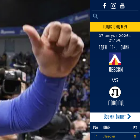
SEARCH BUTTON
Search
for:
предстоящ мач
07 август 2026г.
21:15ч.
1ДЕН 11Ч. 0МИН.
ЛЕВСКИ
VS
ЛОКО ПД
Вземи билет
№
ОТБОР
PTS
1
Левски
9