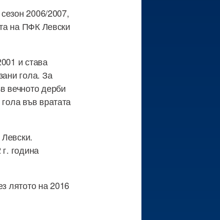
 сезон 2006/2007,
ста на ПФК Левски
2001 и става
зани гола. За
ъв вечното дерби
 гола във вратата
 Левски.
 г. година
ез лятото на 2016