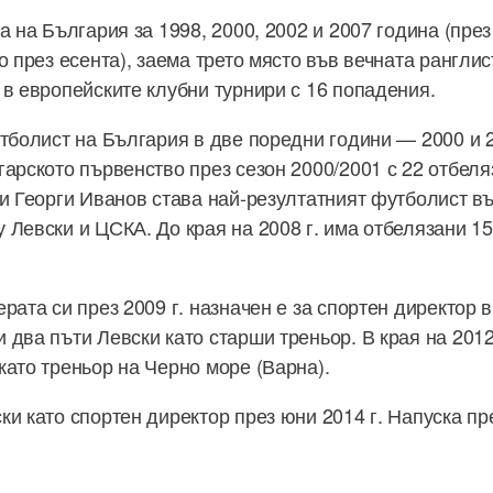
а на България за 1998, 2000, 2002 и 2007 година (през
о през есента), заема трето място във вечната рангли
 в европейските клубни турнири с 16 попадения.
утболист на България в две поредни години — 2000 и 
гарското първенство през сезон 2000/2001 с 22 отбеля
ни Георги Иванов става най-резултатният футболист в
 Левски и ЦСКА. До края на 2008 г. има отбелязани 15
рата си през 2009 г. назначен е за спортен директор в
два пъти Левски като старши треньор. В края на 2012
като треньор на Черно море (Варна).
ки като спортен директор през юни 2014 г. Напуска пр