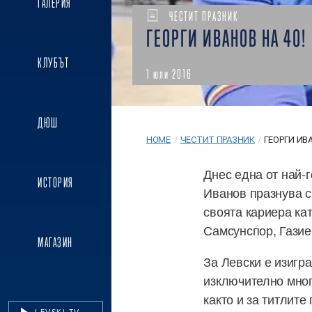
ГАЛЕРИЯ
ЧЕСТИТ ПРАЗНИК
ГЕОРГИ ИВАНОВ НА 40!
КЛУБЪТ
1 юли 2016
ДЮШ
HOME
/
ЧЕСТИТ ПРАЗНИК
/
ГЕОРГИ ИВА
Днес една от най-
ИСТОРИЯ
Иванов празнува с
своята кариера ка
Самсунспор, Газие
МАГАЗИН
За Левски е изигр
изключително мног
както и за титлите