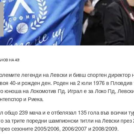
НОВ НА 40!
големите легенди на Левски и бивш спортен директор 
воя 40-и рожден ден. Роден на 2 юли 1976 в Пловдив 
то юноша на Локомотив Пд. Играл е за Локо Пд, Левски
нтепспор и Риека.
ал общо 239 мача и е отбелязал 135 гола във всички т
о за трите поредни шампионски титли на Левски през 2
 през сезоните 2005/2006, 2006/2007 и 2008/2009.