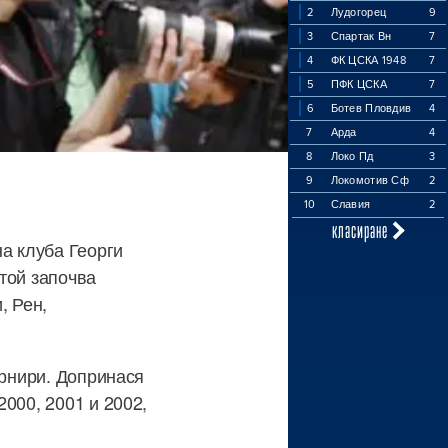
2
Лудогорец
9
3
Спартак Вн
7
4
ФК ЦСКА 1948
7
5
ПФК ЦСКА
7
6
Ботев Пловдив
4
7
Арда
4
8
Локо Пд
3
9
Локомотив Сф
2
10
Славия
2
класиране
на клуба Георги
той започва
, Рен,
урнири. Допринася
000, 2001 и 2002,