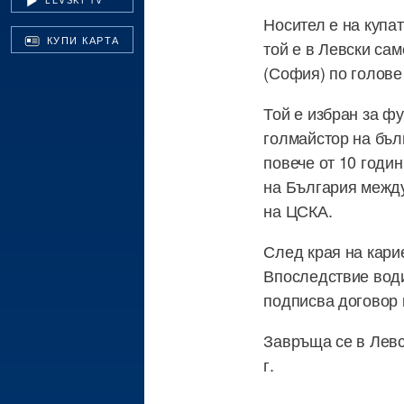
LEVSKI TV
Носител е на купат
КУПИ КАРТА
той е в Левски сам
(София) по голове
Той е избран за ф
голмайстор на бъл
повече от 10 годи
на България между
на ЦСКА.
След края на карие
Впоследствие води 
подписва договор 
Завръща се в Левс
г.