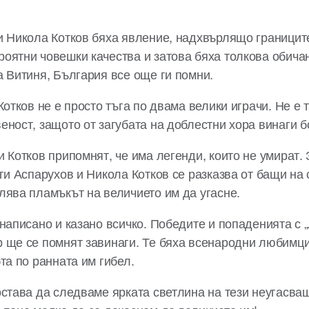
и Никола Котков бяха явление, надхвърлящо границит
оятни човешки качества и затова бяха толкова обичан
а Витиня, България все още ги помни.
Котков не е просто тъга по двама велики играчи. Не е 
еност, защото от загубата на доблестни хора винаги б
 Котков припомнят, че има легенди, които не умират. 
рги Аспарухов и Никола Котков се разказва от бащи на
лява пламъкът на величието им да угасне.
написано и казано всичко. Победите и попаденията с „
 ще се помнят завинаги. Те бяха всенародни любимци
та по ранната им гибел.
остава да следваме ярката светлина на тези неугасва