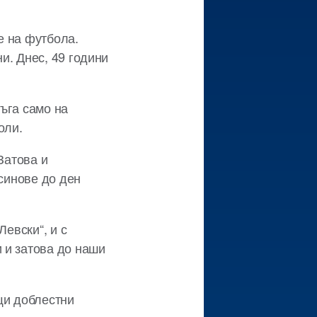
е на футбола.
и. Днес, 49 години
тъга само на
оли.
Затова и
 синове до ден
Левски“, и с
 и затова до наши
щи доблестни