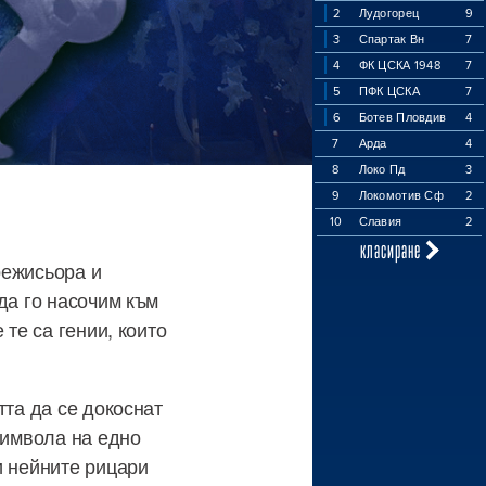
2
Лудогорец
9
3
Спартак Вн
7
4
ФК ЦСКА 1948
7
5
ПФК ЦСКА
7
6
Ботев Пловдив
4
7
Арда
4
8
Локо Пд
3
9
Локомотив Сф
2
10
Славия
2
класиране
режисьора и
да го насочим към
 те са гении, които
тта да се докоснат
символа на едно
и нейните рицари