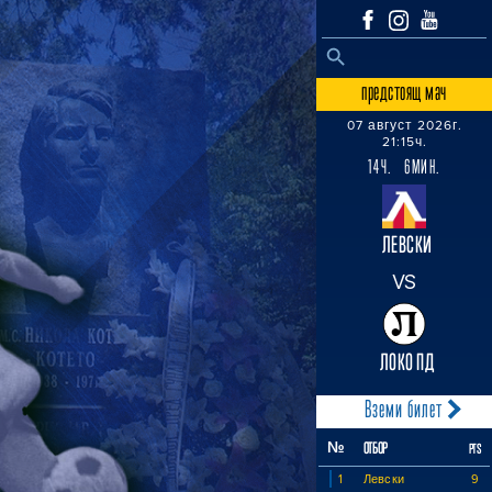
SEARCH BUTTON
Search
for:
предстоящ мач
07 август 2026г.
21:15ч.
14Ч. 6МИН.
ЛЕВСКИ
VS
ЛОКО ПД
Вземи билет
№
ОТБОР
PTS
1
Левски
9