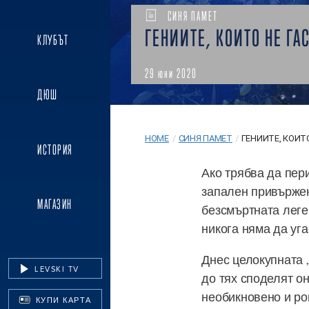
СИНЯ ПАМЕТ
ГЕНИИТЕ, КОИТО НЕ ГАС
КЛУБЪТ
29 юни 2020
ДЮШ
HOME
/
СИНЯ ПАМЕТ
/
ГЕНИИТЕ, КОИТО
ИСТОРИЯ
Ако трябва да пер
запален привържен
МАГАЗИН
безсмъртната леген
никога няма да уга
Днес целокупната 
LEVSKI TV
до тях споделят о
необикновено и ро
КУПИ КАРТА