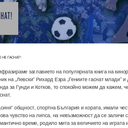
НАТ!
 НЕ ГАСНАТ!
ифразираме заглавието на популярната книга на кино
ик на „Левски“ Рихард Езра „Гениите гаснат млади” и 
да за Гунди и Котков, то спокойно можем да кажем, че
снат.
„синя“ общност, спортна България и хората, имали чес
нова чувство на липса, на невъзможност да се заличи 
мантично в
реме, родило мита за величието на играта 