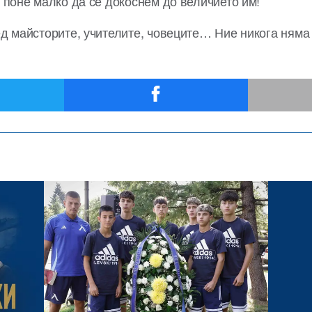
 поне малко да се докоснем до величието им!
д майсторите, учителите, човеците… Ние никога няма