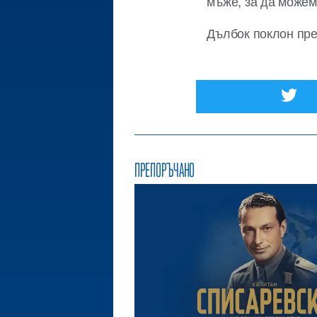
мъже, за да можем
Дълбок поклон пре
ПРЕПОРЪЧАНО