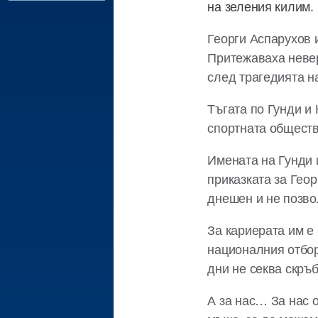
на зеления килим.
Георги Аспарухов 
Притежаваха невер
след трагедията н
Тъгата по Гунди и 
спортната обществ
Имената на Гунди и
приказката за Гео
днешен и не позво
За кариерата им е 
националния отбор
дни не секва скръб
А за нас… За нас 