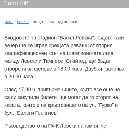
7 август 2007
HOME
/
НОВИНИ
/
ВХОДОВЕТЕ НА СТАДИОН „ВАСИЛ...
Входовете на стадион "Васил Левски", където тази
вечер ще се играе срещата-реванш от втория
квалификационен кръг на Шампионската лига
между Левски и Тампере Юнайтед, ще бъдат
отворени за фенове в 18,00 часа. Двубоят започва
в 20,30 часа.
След 17,30 ч. привържениците, които все още не
са си закупили билети, ще могат да го сторят на
касата, която е на кръстовището на ул. "Гурко" и
бул. "Евлоги Георгиев".
Ръководството на ПФК Левски напомня, че