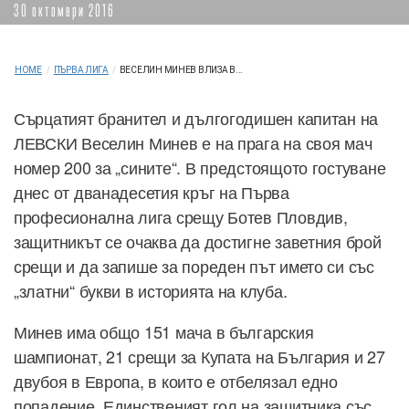
30 октомври 2016
HOME
/
ПЪРВА ЛИГА
/
ВЕСЕЛИН МИНЕВ ВЛИЗА В...
Сърцатият бранител и дългогодишен капитан на
ЛЕВСКИ Веселин Минев е на прага на своя мач
номер 200 за „сините“. В предстоящото гостуване
днес от дванадесетия кръг на Първа
професионална лига срещу Ботев Пловдив,
защитникът се очаква да достигне заветния брой
срещи и да запише за пореден път името си със
„златни“ букви в историята на клуба.
Минев има общо 151 мача в българския
шампионат, 21 срещи за Купата на България и 27
двубоя в Европа, в които е отбелязал едно
попадение. Единственият гол на зашитника със