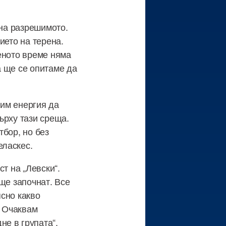
 на разрешимото.
ието на терена.
еното време няма
а ще се опитаме да
бим енергия да
ърху тази среща.
тбор, но без
еласкес.
т на „Левски“.
ще започнат. Все
сно какво
. Очаквам
е в групата“,