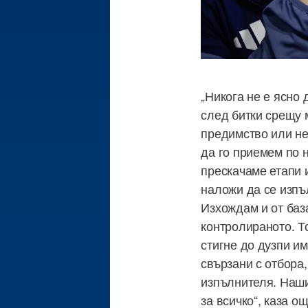
„Никога не е ясно
след битки срещу 
предимство или не
да го приемем по 
прескачаме етапи и
наложи да се изпъ
Изхождам и от база
контролираното. То
стигне до дузпи им
свързани с отбора,
изпълнителя. Наши
за всичко“, каза о