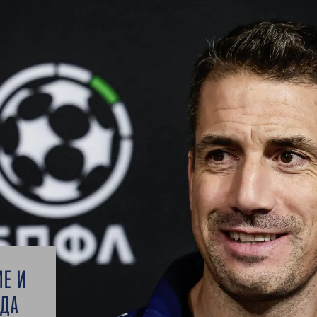
МЕ И
 ДА