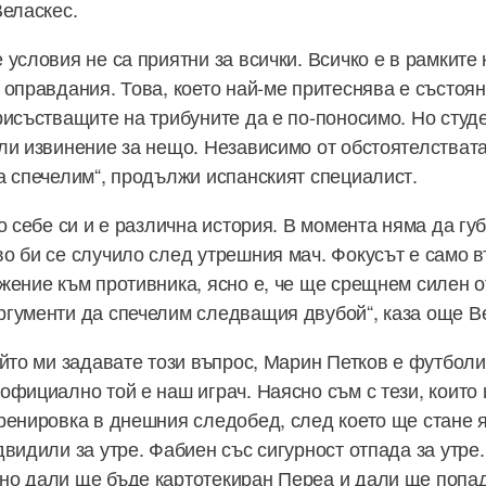
Веласкес.
 условия не са приятни за всички. Всичко е в рамките
 оправдания. Това, което най-ме притеснява е състоян
рисъстващите на трибуните да е по-поносимо. Но студ
ли извинение за нещо. Независимо от обстоятелстват
а спечелим“, продължи испанският специалист.
о себе си и е различна история. В момента няма да гу
о би се случило след утрешния мач. Фокусът е само в
жение към противника, ясно е, че ще срещнем силен о
гументи да спечелим следващия двубой“, каза още В
йто ми задавате този въпрос, Марин Петков е футболис
официално той е наш играч. Наясно съм с тези, които 
ренировка в днешния следобед, след което ще стане я
двидили за утре. Фабиен със сигурност отпада за утре
о дали ще бъде картотекиран Переа и дали ще попадн