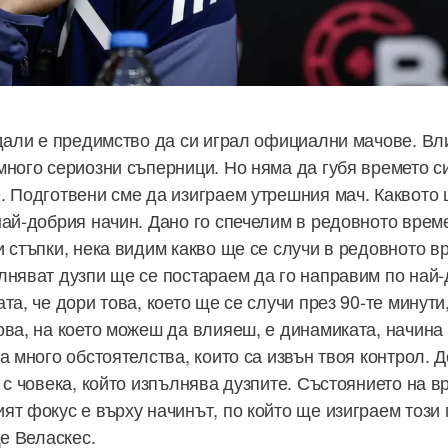
 дали е предимство да си играл официални мачове. Вл
много сериозни съперници. Но няма да губя времето с
. Подготвени сме да изиграем утрешния мач. Каквото 
най-добрия начин. Дано го спечелим в редовното време
 стъпки, нека видим какво ще се случи в редовното вр
лняват дузпи ще се постараем да го направим по най-
та, че дори това, което ще се случи през 90-те минути
ва, на което можеш да влияеш, е динамиката, начина н
а много обстоятелства, които са извън твоя контрол. 
 с човека, който изпълнява дузпите. Състоянието на в
ят фокус е върху начинът, по който ще изиграем този 
ще Веласкес.