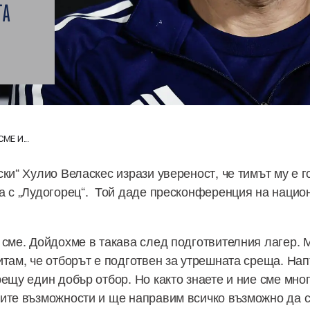
ТА
МЕ И...
ки“ Хулио Веласкес изрази увереност, че тимът му е г
а с „Лудогорец“. Той даде пресконференция на нацио
 сме. Дойдохме в такава след подготвителния лагер. 
итам, че отборът е подготвен за утрешната среща. На
ещу един добър отбор. Но както знаете и ние сме мног
ите възможности и ще направим всичко възможно да с