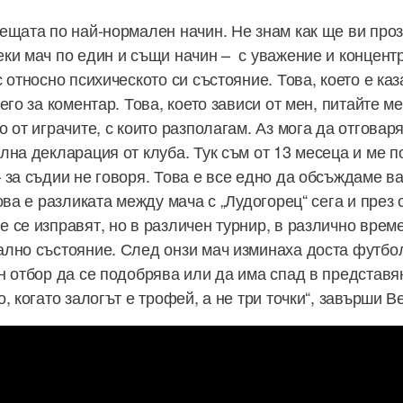
ещата по най-нормален начин. Не знам как ще ви проз
ки мач по един и същи начин – с уважение и концент
 относно психическото си състояние. Това, което е ка
его за коментар. Това, което зависи от мен, питайте м
 от играчите, с които разполагам. Аз мога да отговар
лна декларация от клуба. Тук съм от 13 месеца и ме п
за съдии не говоря. Това е все едно да обсъждаме вас
ова е разликата между мача с „Лудогорец“ сега и през
 се изправят, но в различен турнир, в различно време
лно състояние. След онзи мач изминаха доста футбо
н отбор да се подобрява или да има спад в представя
, когато залогът е трофей, а не три точки“, завърши В