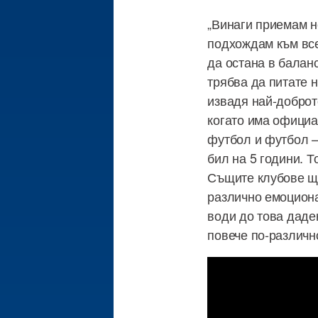
„Винаги приемам н
подхождам към все
да остана в баланс
трябва да питате н
извадя най-доброто
когато има официа
футбол и футбол – 
бил на 5 години. Т
Същите клубове ще
различно емоциона
води до това даде
повече по-различно