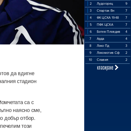
2
Лудогорец
9
3
Спартак Вн
7
4
ФК ЦСКА 1948
7
5
ПФК ЦСКА
7
6
Ботев Пловдив
4
7
Арда
4
8
Локо Пд
3
9
Локомотив Сф
2
10
Славия
2
класиране
отов да вдигне
налния стадион
Момчетата са с
пълно наясно сме,
о добър отбор.
печелим този