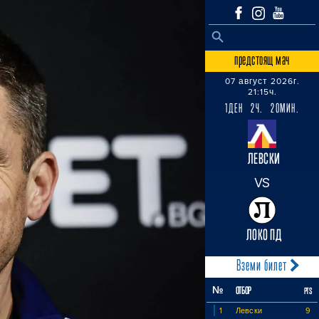
SEARCH BUTTON
Search
for:
предстоящ мач
07 август 2026г.
21:15ч.
1ДЕН 2Ч. 20МИН.
ЛЕВСКИ
VS
ЛОКО ПД
Вземи билет
№
ОТБОР
PTS
1
Левски
9