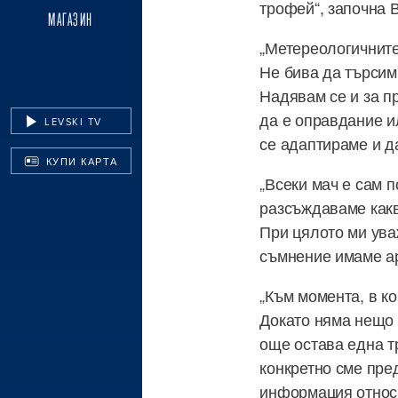
трофей“, започна 
МАГАЗИН
„Метереологичните
Не бива да търсим
Надявам се и за п
да е оправдание и
LEVSKI TV
се адаптираме и д
КУПИ КАРТА
„Всеки мач е сам п
разсъждаваме какв
При цялото ми ува
съмнение имаме ар
„Към момента, в ко
Докато няма нещо 
още остава една т
конкретно сме пре
информация относн