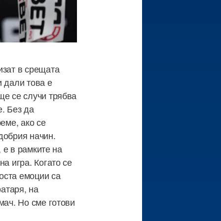
изат в срещата
и дали това е
ще се случи трябва
. Без да
еме, ако се
добрия начин.
, е в рамките на
а игра. Когато се
Доста емоции са
ратаря, на
мач. Но сме готови