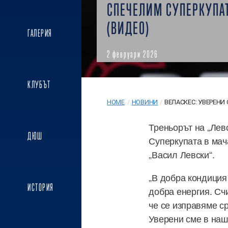
СПЕЧЕЛИМ СУПЕРКУПА
(ВИДЕО)
ГАЛЕРИЯ
2 февруари 2026
КЛУБЪТ
HOME
/
НОВИНИ
/
ВЕЛАСКЕС: УВЕРЕНИ С
Треньорът на „Левс
ДЮШ
Суперкупата в мач
„Васил Левски“.
„В добра кондиция
ИСТОРИЯ
добра енергия. Сч
че се изправяме ср
Уверени сме в наш