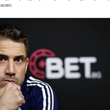
аскес.