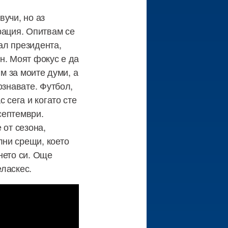
вучи, но аз
рация. Опитвам се
зал президента,
ен. Моят фокус е да
ям за моите думи, а
ознавате. Футбол,
 сега и когато сте
 септември.
 от сезона,
лни срещи, което
нето си. Още
еласкес.