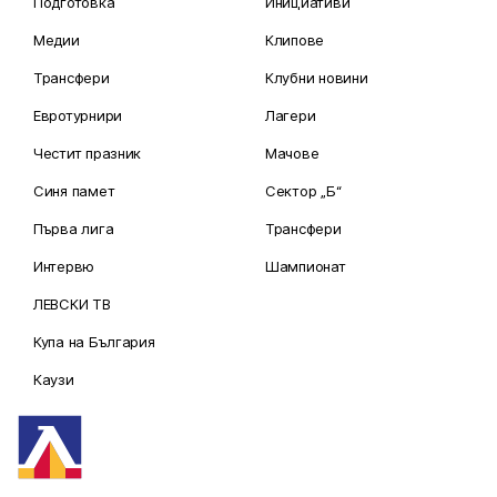
Подготовка
Инициативи
Медии
Клипове
Трансфери
Клубни новини
Евротурнири
Лагери
Честит празник
Мачове
Синя памет
Сектор „Б“
Първа лига
Трансфери
Интервю
Шампионат
ЛЕВСКИ ТВ
Купа на България
Каузи