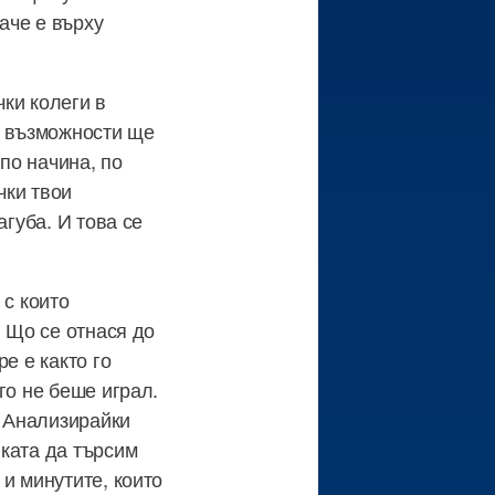
аче е върху
ки колеги в
е възможности ще
по начина, по
чки твои
агуба. И това се
 с които
. Що се отнася до
е е както го
го не беше играл.
. Анализирайки
ката да търсим
и минутите, които