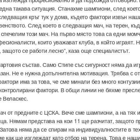
 една такава ситуация. Станахме шампиони, след коет
следващия кръг тук у дома, където фактори извън наш
венството. След което в следващия мач, на терен, къд
спечелим този мач. На първо място това са едни момч
есионалисти, които уважават клуба, в който играят. Н
, защото се работи лесно“, каза още специалистът.
артовия състав. Само Стипе със сигурност няма да игр
азан. Не е нужна допълнителна мотивация. Трябва с от
актори има за това, че сме минали без много контузии
контролирани фактори. В общи линии не бяхме пресл
е Веласкес.
мач от предните с ЦСКА. Вече сме шампиони, а на тях
а. Нямам представа на кои 11 ще разчитат, защото п
 Затова няма да се спирам на индивидуалностите в те
е как ще изглеждат като отбор на терена. Това е наши