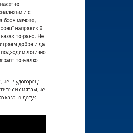
-насетне
онализъм и с
а броя мачове,
горец“ направих 8
 казах по-рано. Не
 играем добре и да
е подходим логично
играят по-малко
, че „Лудогорец“
тите си смятам, че
о казано дотук,