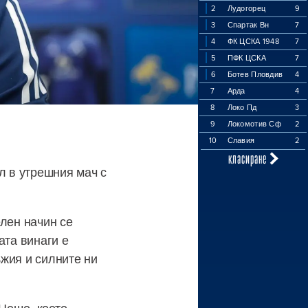
2
Лудогорец
9
3
Спартак Вн
7
4
ФК ЦСКА 1948
7
5
ПФК ЦСКА
7
6
Ботев Пловдив
4
7
Арда
4
8
Локо Пд
3
9
Локомотив Сф
2
10
Славия
2
класиране
л в утрешния мач с
елен начин се
ата винаги е
жия и силните ни
Нещо, което