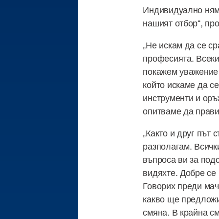
Индивидуално няма
нашият отбор“, пр
„Не искам да се с
професията. Всеки
покажем уважение 
който искаме да се
инструменти и оръж
опитваме да прави
„Както и друг път
разполагам. Всичк
въпроса ви за подс
видяхте. Добре се
Говорих преди мач
какво ще предложи
смяна. В крайна с