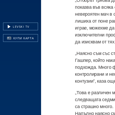
показва във всяка
невероятен мач в 
лишиха от поне ра
играе, можехме да 
LEVSKI TV
изключителни проф
КУПИ КАРТА
да изисквам от тях
„Наясно съм със ст
Гашпер, който нак
подхожда. Много ф
контролирани и не
контузии“, каза ощ
„Това е различен 
следващата седмиц
са страшно много.
Напълно наясно см