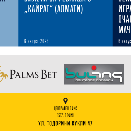
„КАЙРАТ“ (АЛМАТИ)
ИГР
ОЧА
МАЧ
6 август 2026
6 авгу
ЦЕНТРАЛЕН ОФИС
1517, СОФИЯ
УЛ. ТОДОРИНИ КУКЛИ 47