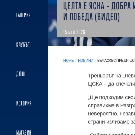
ЦЕЛТА Е ЯСНА – ДОБРА 
И ПОБЕДА (ВИДЕО)
ГАЛЕРИЯ
15 май 2026
КЛУБЪТ
HOME
/
НОВИНИ
/
ВЕЛАСКЕС ПРЕДИ ЦСК
ДЮШ
Треньорът на „Лев
ЦСКА – да спечели
„Ще подходим сери
ИСТОРИЯ
справихме в Разгр
невероятно, незав
страни излизаме за
МАГАЗИН
„Отборът трябва д