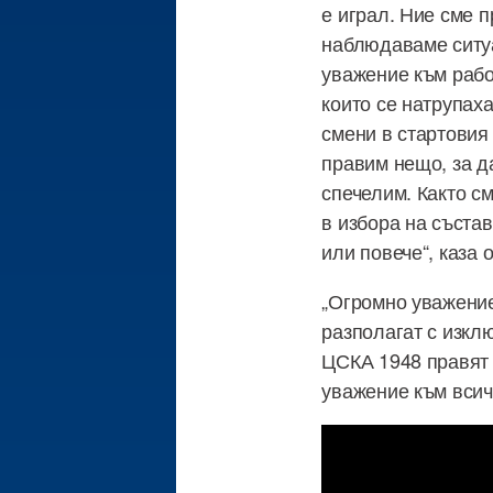
е играл. Ние сме 
наблюдаваме ситуа
уважение към рабо
които се натрупах
смени в стартовия 
правим нещо, за д
спечелим. Както с
в избора на състав
или повече“, каза 
„Огромно уважение
разполагат с изкл
ЦСКА 1948 правят 
уважение към всич