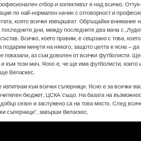
професионален отбор и колективът е над всичко. Оттук
ция по най-нормален начин с отговорност и професи
тата, която всички извършват. Обръщайки внимание н
а последните дни, между последните два мача с „Лудо
състав. Всичко, което правим, е свързано с това, което
а подарим минути на някого, защото целта е ясна – да
ме показали, аз съм доволен от всички футболисти. Щ
 и към този мач. Ясно е, че ще има футболисти, които 
още Веласкес.
 изпитвам към всички съперници. Ясно е за всички вас
ючителен бюджет, ЦСКА също. На базата на възможнос
добър сезон и заслужено са на това място. След всичк
ки съперници“, завърши Веласкес.