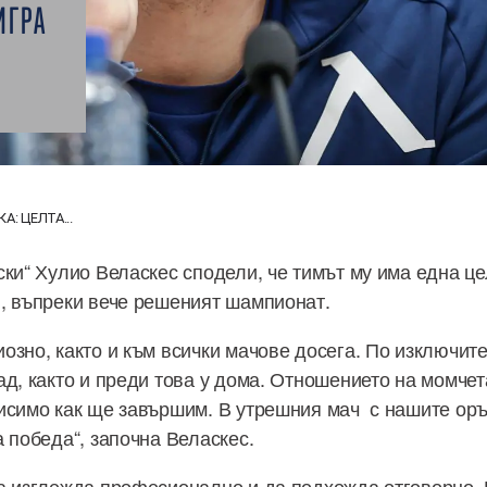
ИГРА
А: ЦЕЛТА...
ски“ Хулио Веласкес сподели, че тимът му има една це
, въпреки вече решеният шампионат.
озно, както и към всички мачове досега. По изключит
ад, както и преди това у дома. Отношението на момчет
исимо как ще завършим. В утрешния мач с нашите оръ
 победа“, започна Веласкес.
а изглежда професионално и да подхожда отговорно. 