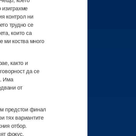
о изиграхме
ия контрол ни
ето трудно се
ета, които са
е ми коства много
ае, както и
говорност да се
. Има
едвани от
 им предстои финал
ри тях вариантите
хния отбор.
ят фокус.