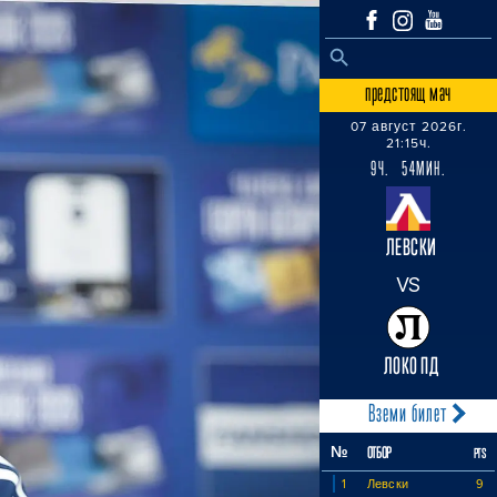
SEARCH BUTTON
Search
for:
предстоящ мач
07 август 2026г.
21:15ч.
9Ч. 54МИН.
ЛЕВСКИ
VS
ЛОКО ПД
Вземи билет
№
ОТБОР
PTS
1
Левски
9