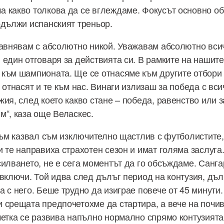
 какво толкова да се вглеждаме. Фокусът основно об
одължи испанският треньор.
равнявам с абсолютно никой. Уважавам абсолютно всич
 един отговаря за действията си. В рамките на нашит
към шампионата. Ще се отнасяме към другите отбори 
 отнасят и те към нас. Винаги излизаш за победа с вси
ия, след което какво стане – победа, равенство или з
м“, каза още Веласкес.
 съм казвал съм изключително щастлив с футболистите,
и те направиха страхотен сезон и имат голяма заслуга
илването, не е сега моментът да го обсъждаме. Сангар
 включи. Той идва след дълъг период на контузия, дъл
а с него. Беше трудно да изиграе повече от 45 минути
 срещата предпочетохме да стартира, а вече на почив
метка се развива напълно нормално спрямо контузията 