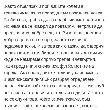
„Както отбелязах и при вашите колеги в
телевизията, аз по природа съм позитивен човек.
Разбира се, трябва да се подобряваме постоянно.
Но няма да се изморя да повтарям, че трябва да
преценяваме добре нещата. Винаги ще поставя
добра оценка на отбора, защото никой не
подарява точки. И затова както казах, да отворим
апликациите на мобилните телефони и да видим
къде се намираме спрямо третия и четвъртия.
Тази преднина я спечелиха футболистите на
терена. Ако последните 7 години участвахме в
Шампионската лига бих разбрал определени
неща. Извинявайте ако се повтарям, но този клуб
не е бил на второ място от доста години. И когато
не се случи това, което всички искаме, съм
първият, който ще поеме отговорност, както го