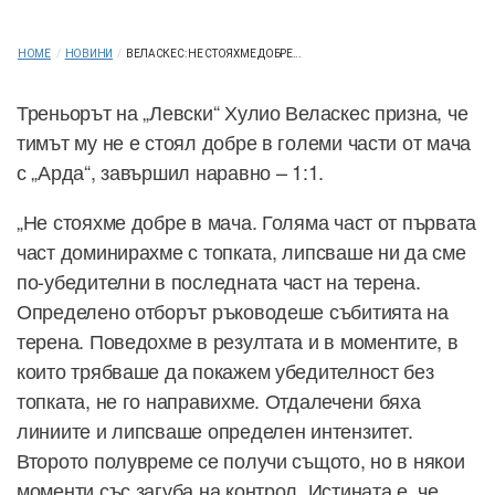
HOME
/
НОВИНИ
/
ВЕЛАСКЕС: НЕ СТОЯХМЕ ДОБРЕ...
Треньорът на „Левски“ Хулио Веласкес призна, че
тимът му не е стоял добре в големи части от мача
с „Арда“, завършил наравно – 1:1.
„Не стояхме добре в мача. Голяма част от първата
част доминирахме с топката, липсваше ни да сме
по-убедителни в последната част на терена.
Определено отборът ръководеше събитията на
терена. Поведохме в резултата и в моментите, в
които трябваше да покажем убедителност без
топката, не го направихме. Отдалечени бяха
линиите и липсваше определен интензитет.
Второто полувреме се получи същото, но в някои
моменти със загуба на контрол. Истината е, че