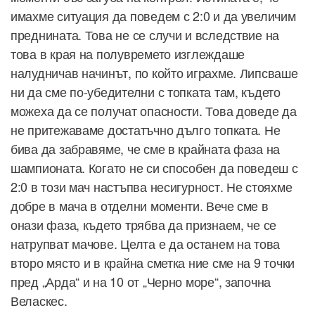
имахме ситуация да поведем с 2:0 и да увеличим
преднината. Това не се случи и вследствие на
това в края на полувремето изглеждаше
налудничав начинът, по който играхме. Липсваше
ни да сме по-убедителни с топката там, където
можеха да се получат опасности. Това доведе да
не притежаваме достатъчно дълго топката. Не
бива да забравяме, че сме в крайната фаза на
шампионата. Когато не си способен да поведеш с
2:0 в този мач настъпва несигурност. Не стояхме
добре в мача в отделни моменти. Вече сме в
онази фаза, където трябва да признаем, че се
натрупват мачове. Целта е да останем на това
второ място и в крайна сметка ние сме на 9 точки
пред „Арда“ и на 10 от „Черно море“, започна
Веласкес.