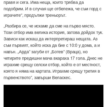
правя и сега. Има неща, които трябва да
подобрим. И в случая ще отбележа, че съм горд с
играчите“, продължи треньорът.
„Разбира се, че искаме да сме на първо място.
Този отбор има велика история, затова дойдох тук.
Зависи как искаш да интерпретираш нещата. Аз
съм първият, който иска да бие с 10:0 у дома, а и
навън. „Арда“ загуби от „Ботев“ (Враца), но
четирите предишни мача вкараха 17 гола. Днес не
играхме срещу селски отбор, който е от местност,
която я няма на картата. Играхме срещу третия в
първенството“, завърши Веласкес.