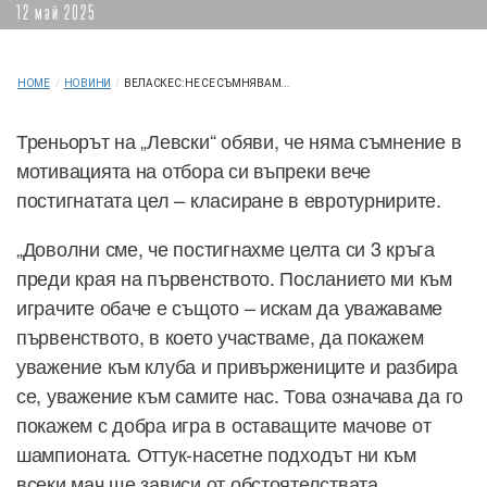
12 май 2025
HOME
/
НОВИНИ
/
ВЕЛАСКЕС: НЕ СЕ СЪМНЯВАМ...
Треньорът на „Левски“ обяви, че няма съмнение в
мотивацията на отбора си въпреки вече
постигнатата цел – класиране в евротурнирите.
„Доволни сме, че постигнахме целта си 3 кръга
преди края на първенството. Посланието ми към
играчите обаче е същото – искам да уважаваме
първенството, в което участваме, да покажем
уважение към клуба и привържениците и разбира
се, уважение към самите нас. Това означава да го
покажем с добра игра в оставащите мачове от
шампионата. Оттук-насетне подходът ни към
всеки мач ще зависи от обстоятелствата.