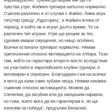
чувства утре. Фабиен тренира напълно нормално.
Съвсем различно е от случая с Фабио. Лима игра
титуляр срещу „Лудогорец“, а Фабиен влиза от
период, в който не е играл дълго време. Те са
различен тип играчи. Утре ще решим за тях.
Цунами имаше смущения, но нищо особено.
Всички останали тренират нормално. Нямам
притеснения относно мотивацията на отбора. Този
тим, който си гарантира второто място вследствие
на участието в европейските клубни турнири, е
мотивиран и сериозен. Благодарен съм на всички
и мога да кажа само хубави неща. Нямам никакви
съмения относно мотивацията. Можем да
спечелим, да загубим или да завършим наравно,
но това, което мога да ви гарантирам е, че ще
излезем за победа“, продължи Веласкес.