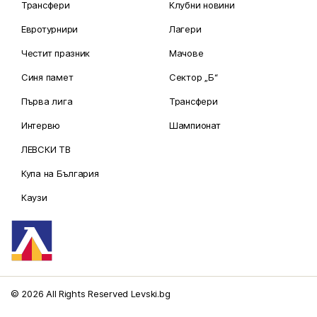
Трансфери
Клубни новини
Евротурнири
Лагери
Честит празник
Мачове
Синя памет
Сектор „Б“
Първа лига
Трансфери
Интервю
Шампионат
ЛЕВСКИ ТВ
Купа на България
Каузи
© 2026 All Rights Reserved Levski.bg