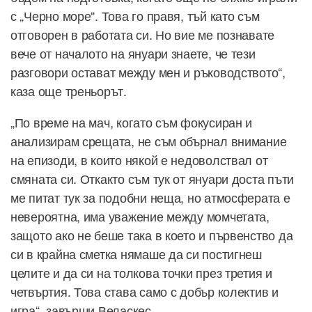
с „Черно море“. Това го правя, тъй като съм
отговорен в работата си. Но вие ме познавате
вече от началото на януари знаете, че тези
разговори остават между мен и ръководството“,
каза още треньорът.
„По време на мач, когато съм фокусиран и
анализирам срещата, не съм обърнал внимание
на епизоди, в които някой е недоволствал от
смяната си. Откакто съм тук от януари доста пъти
ме питат тук за подобни неща, но атмосферата е
невероятна, има уважение между момчетата,
защото ако не беше така в което и първенство да
си в крайна сметка нямаше да си постигнеш
целите и да си на толкова точки през третия и
четвъртия. Това става само с добър колектив и
игра“, завърши Веласкес.