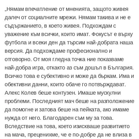
„Нямам впечатление от мненията, защото живея
далеч от социалните мрежи. Нямам такива и не е
съдържанието, в което живея. Подхождам с
уважение към всички, които имат. Фокусът е върху
футбола и всеки ден да търсим най-добрата наша
версия. Да подхождаме професионално и
отговорно. От моя гледна точка ние показваме
най-добра игра, откакто аз съм дошъл в България.
Всичко това е субективно и може да бъркам. Има и
обективни данни, които обаче го потвърждават.
Алекс Колев беше контузен. Имаше мускулни
проблеми. Последният мач беше на разположение
да помогне и затова беше на пейката, ако имаме
нужда от него. Благодарен съм му за това.
Вследствие на това, което изискваше развитието
на мача, преценихме, че е по-добре да не влиза в