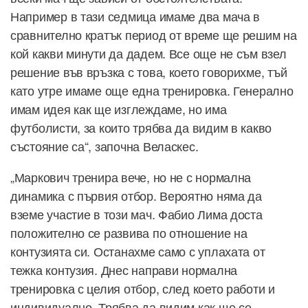
Например в тази седмица имаме два мача в
сравнително кратък период от време ще решим на
кой какви минути да дадем. Все още не съм взел
решение във връзка с това, което говорихме, тъй
като утре имаме още една тренировка. Генерално
имам идея как ще изглеждаме, но има
футболисти, за които трябва да видим в какво
състояние са“, започна Веласкес.
„Маркович тренира вече, но не с нормална
динамика с първия отбор. Вероятно няма да
вземе участие в този мач. Фабио Лима доста
положително се развива по отношение на
контузията си. Останахме само с уплахата от
тежка контузия. Днес направи нормална
тренировка с целия отбор, след което работи и
индивидуално. Трябва да видим как ще се