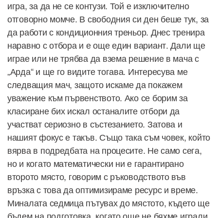
игра, за да не се контузи. Той е изключително
отговорно момче. В свободния си ден беше тук, за
да работи с кондиционния треньор. Днес тренира
наравно с отбора и е още един вариант. Дали ще
играе или не трябва да взема решение в мача с
„Арда“ и ще го видите тогава. Интересува ме
следващия мач, защото искаме да покажем
уважение към първенството. Ако се борим за
класиране бих искал останалите отбори да
участват сериозно в състезанието. Затова и
нашият фокус е такъв. Също така съм човек, който
вярва в подредбата на процесите. Не само сега,
но и когато математически ни е гарантирано
второто място, говорим с ръководството във
връзка с това да оптимизираме ресурс и време.
Миналата седмица пътувах до мястото, където ще
бъдем на подготовка, когато още не бяхме играли